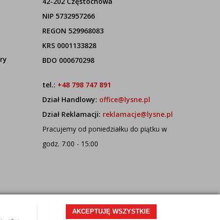
42-202 Częstochowa
NIP 5732957266
REGON 529968083
KRS 0001133828
ry
BDO 000670298
tel.:
+48 798 747 891
Dział Handlowy:
office@lysne.pl
Dział Reklamacji:
reklamacje@lysne.pl
Pracujemy od poniedziałku do piątku w
godz. 7:00 - 15:00
AKCEPTUJĘ WSZYSTKIE