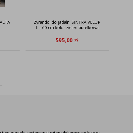
 ALTA
Żyrandol do jadalni SINTRA VELUR
fi - 60 cm kolor zieleń butelkowa
595,00
zł
 tym modelu zastosował cztery dekoracyjne kule w