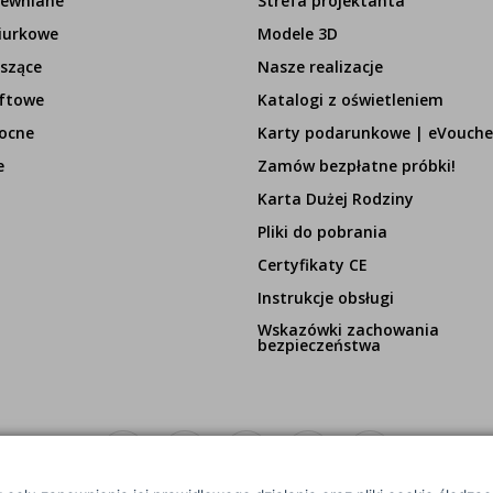
rewniane
Strefa projektanta
iurkowe
Modele 3D
szące
Nasze realizacje
ftowe
Katalogi z oświetleniem
ocne
Karty podarunkowe | eVouche
e
Zamów bezpłatne próbki!
Karta Dużej Rodziny
Pliki do pobrania
Certyfikaty CE
Instrukcje obsługi
Wskazówki zachowania
bezpieczeństwa