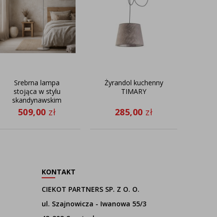
Srebrna lampa
Żyrandol kuchenny
Desi
stojąca w stylu
TIMARY
sufi
skandynawskim
z
MELTON z
WENEC
509,00
zł
285,00
zł
2
regulacją kąta
padania światła
mu
KONTAKT
CIEKOT PARTNERS SP. Z O. O.
ul. Szajnowicza - Iwanowa 55/3