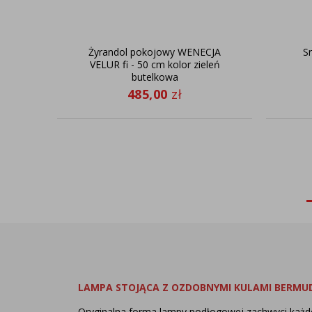
Żyrandol pokojowy WENECJA
S
VELUR fi - 50 cm kolor zieleń
butelkowa
485,00
zł
LAMPA STOJĄCA Z OZDOBNYMI KULAMI BERMUD
Oryginalna forma lampy podłogowej zachwyci każd