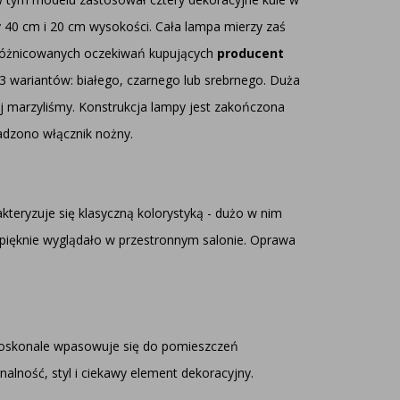
y 40 cm i 20 cm wysokości. Cała lampa mierzy zaś
zróżnicowanych oczekiwań kupujących
producent
3 wariantów: białego, czarnego lub srebrnego. Duża
iej marzyliśmy. Konstrukcja lampy jest zakończona
adzono włącznik nożny.
akteryzuje się klasyczną kolorystyką - dużo w nim
 pięknie wyglądało w przestronnym salonie. Oprawa
 doskonale wpasowuje się do pomieszczeń
lność, styl i ciekawy element dekoracyjny.