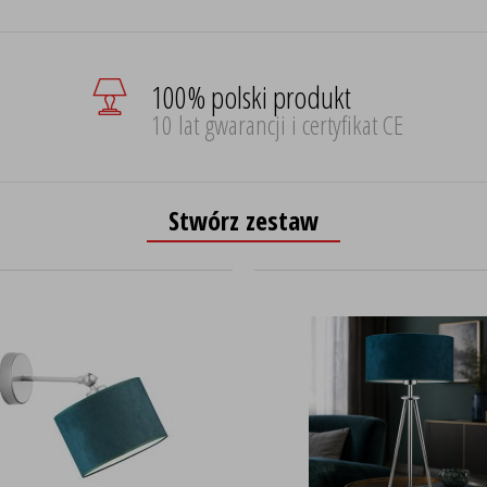
100% polski produkt
10 lat gwarancji i certyfikat CE
Stwórz zestaw