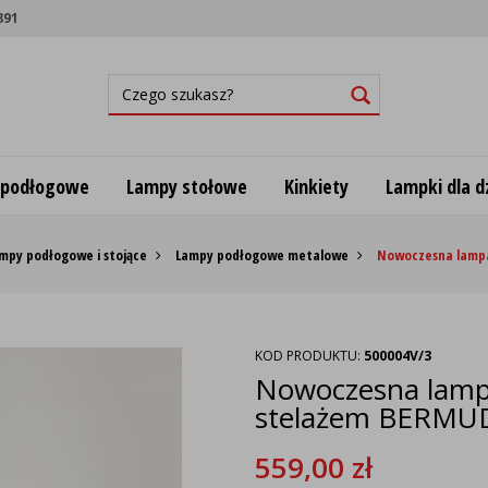
891
 podłogowe
Lampy stołowe
Kinkiety
Lampki dla dz
mpy podłogowe i stojące
Lampy podłogowe metalowe
Nowoczesna lampa
KOD PRODUKTU:
500004V/3
Nowoczesna lampa
stelażem BERMU
559,00
zł