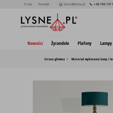
O nas
Kontakt
biuro@lysne.pl
+48 798 747 
Nowości
Żyrandole
Plafony
Lampy
Strona główna
Materiał wykonania lamp / la