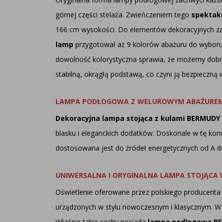
górnej części stelaża. Zwieńczeniem tego
spektaku
166 cm wysokości. Do elementów dekoracyjnych zal
lamp
przygotował aż 9 kolorów abażuru do wyboru.
dowolność kolorystyczna sprawia, że możemy dob
stabilną, okrągłą podstawą, co czyni ją bezpiecz
LAMPA PODŁOGOWA Z WELUROWYM ABAŻUREM
Dekoracyjna lampa stojąca z kulami BERMUDY
blasku i eleganckich dodatków. Doskonale w tę kon
dostosowana jest do źródeł energetycznych od A
UNIWERSALNA I ORYGINALNA LAMPA STOJĄCA
Oświetlenie oferowane przez polskiego producenta
urządzonych w stylu nowoczesnym i klasycznym. W 
Właśnie takie cechy posiada
lampa podłogowa B