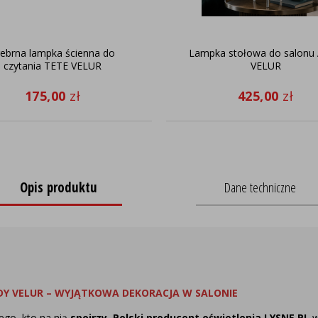
rebrna lampka ścienna do
Lampka stołowa do salonu
czytania TETE VELUR
VELUR
175,00
zł
425,00
zł
Opis produktu
Dane techniczne
Y VELUR – WYJĄTKOWA DEKORACJA W SALONIE
ego, kto na nią
spojrzy. Polski producent oświetlenia LYSNE.PL
w