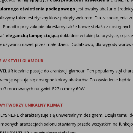
larnego oświetlenia podłogowego
jest owalny abażur o średnic
iczymy także estetyczny klosz pokryty welurem. Dla zaspokojenia 
 Ponadto przy zakupie określamy także barwę stelaża z dostępnych 
rać
elegancką lampę stojącą
dokładnie w takiej kolorystyce, o jak
ną w używaniu nawet przez małe dzieci. Dodatkowo, dla wygody wprow
 W STYLU GLAMOUR
 VELUR
idealnie pasuje do aranżacji glamour. Ten popularny styl char
wencję wpisują się dostępne kolory abażurów. To oświetlenie będzie
 do G mocowanych na gwint E27 o mocy 60W.
 WYTWORZY UNIKALNY KLIMAT
 LYSNE.PL charakteryzuje się uniwersalnym designem. Dzięki temu,
modnych aranżacjach salonu stawiamy przede wszystkim na funkcjona
ERMUDY VELUR
z oryginalnym stelażem.