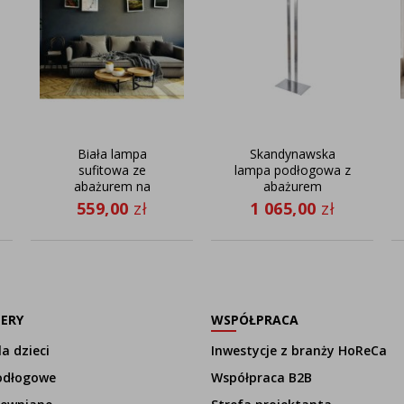
Biała lampa
Skandynawska
sufitowa ze
lampa podłogowa z
abażurem na
abażurem
wysięgniku HARBIN
TORONTO
559,00
zł
1 065,00
zł
GOLD
LERY
WSPÓŁPRACA
a dzieci
Inwestycje z branży HoReCa
odłogowe
Współpraca B2B