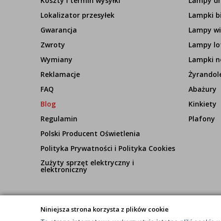
Koszty i termin wysyłki
Lampy d
Lokalizator przesyłek
Lampki b
Gwarancja
Lampy wi
Zwroty
Lampy lo
Wymiany
Lampki n
Reklamacje
Żyrandol
FAQ
Abażury
Blog
Kinkiety
Regulamin
Plafony
Polski Producent Oświetlenia
Polityka Prywatności i Polityka Cookies
Zużyty sprzęt elektryczny i
elektroniczny
Niniejsza strona korzysta z plików cookie