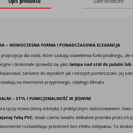
Opis produktu
Dane techniczne
RA – NOWOCZESNA FORMA I PONADCZASOWA ELEGANCJA
propozycja dla osób, które szukają oświetlenia funkcjonalnego, ale 
acyjne i doskonale sprawdzi się jako
lampa nad stół do jadalni lu
dopasować zarówno do wysokich jak i niższych pomieszczeń. Jej sz
zwalają na stworzenie przyjemnego, ciepłego klimatu.
DALNI – STYL I FUNKCJONALNOŚĆ W JEDNYM
tóra łączy nowoczesną estetykę z praktycznym zastosowaniem. Dwa 
jonej folią PVC
, dzięki czemu światło delikatnie przenika przez ich
wnomiernie rozświetlając przestrzeń bez efektu oślepiania. To dosk