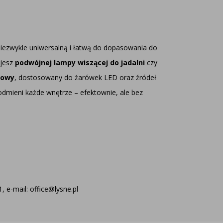
 niezwykle uniwersalną i łatwą do dopasowania do
ujesz
podwójnej
lampy wiszącej do jadalni
czy
nowy
, dostosowany do żarówek LED oraz źródeł
odmieni każde wnętrze – efektownie, ale bez
 e-mail: office@lysne.pl