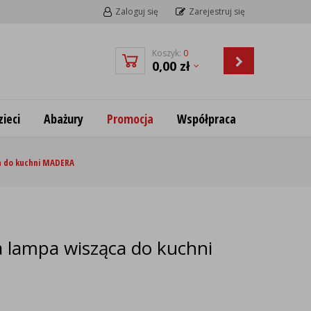
Zaloguj się
Zarejestruj się
Koszyk:
0
0,00
zł
ieci
Abażury
Promocja
Współpraca
a do kuchni MADERA
 lampa wisząca do kuchni