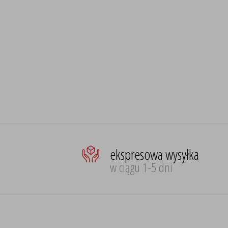
ekspresowa wysyłka
w ciągu 1-5 dni