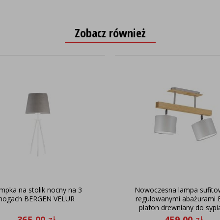
Zobacz również
mpka na stolik nocny na 3
Nowoczesna lampa sufito
nogach BERGEN VELUR
regulowanymi abażurami 
plafon drewniany do sypia
365,00
zł
459,00
zł