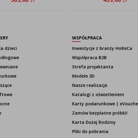
LERY
WSPÓŁPRACA
a dzieci
Inwestycje z branży HoReCa
odłogowe
Współpraca B2B
rewniane
Strefa projektanta
iurkowe
Modele 3D
szące
Nasze realizacje
ftowe
Katalogi z oświetleniem
ocne
Karty podarunkowe | eVouche
e
Zamów bezpłatne próbki!
Karta Dużej Rodziny
Pliki do pobrania