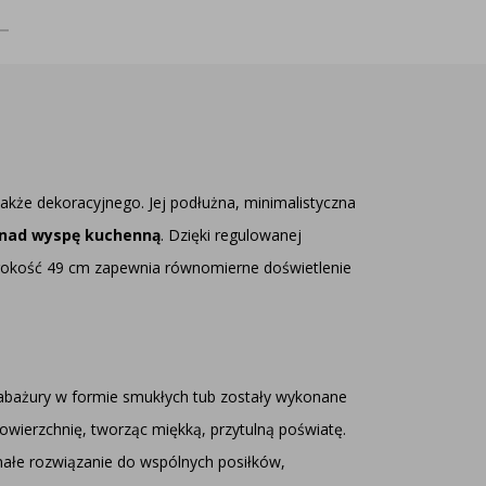
także dekoracyjnego. Jej podłużna, minimalistyczna
b nad wyspę kuchenną
. Dzięki regulowanej
erokość 49 cm zapewnia równomierne doświetlenie
abażury w formie smukłych tub zostały wykonane
 powierzchnię, tworząc miękką, przytulną poświatę.
onałe rozwiązanie do wspólnych posiłków,