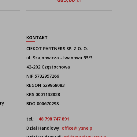
KONTAKT
CIEKOT PARTNERS SP. Z O. O.
ul. Szajnowicza - Iwanowa 55/3
42-202 Częstochowa
NIP 5732957266
REGON 529968083
KRS 0001133828
ry
BDO 000670298
tel.:
+48 798 747 891
Dział Handlowy:
office@lysne.pl