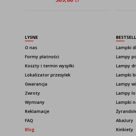
LYSNE
BESTSEL
O nas
Lampki dl
Formy płatności
Lampy p
Koszty i termin wysyłki
Lampy d
Lokalizator przesyłek
Lampki b
Gwarancja
Lampy wi
Zwroty
Lampy lo
Wymiany
Lampki n
Reklamacje
Żyrandol
FAQ
Abażury
Blog
Kinkiety