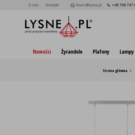
O nas
Kontakt
biuro@lysne.pl
+48 798 747 
Nowości
Żyrandole
Plafony
Lampy
Strona główna