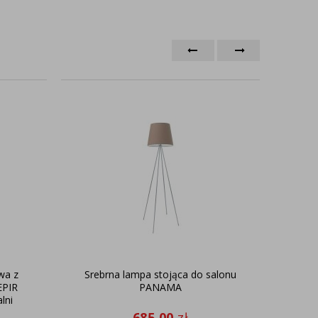
wa z
Srebrna lampa stojąca do salonu
Stylo
EPIR
PANAMA
lni
685,00
zł