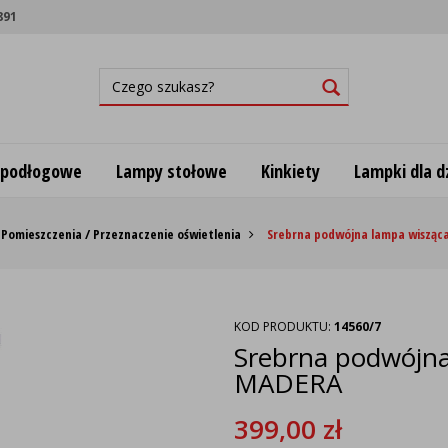
891
 podłogowe
Lampy stołowe
Kinkiety
Lampki dla dz
Pomieszczenia / Przeznaczenie oświetlenia
Srebrna podwójna lampa wisząc
KOD PRODUKTU:
14560/7
Srebrna podwójna
MADERA
399,00
zł