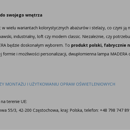
 do swojego wnętrza
 w wielu wariantach kolorystycznych abażurów i stelaży, co czyni ją
ski, industrialny, loft czy modern classic. Niezależnie, czy potrzeb
ERA będzie doskonałym wyborem. To
produkt polski, fabrycznie 
ej formie i możliwości personalizacji, dwupłomienna lampa MADERA 
ZY MONTAŻU I UŻYTKOWANIU OPRAW OŚWIETLENIOWYCH
na terenie UE:
a 55/3, 42-200 Częstochowa, kraj: Polska, telefon: +48 798 747 891,