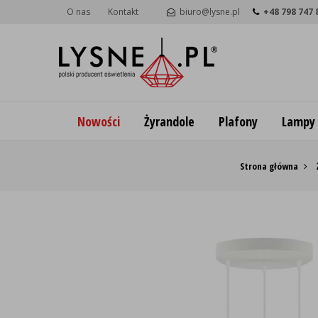
O nas
Kontakt
biuro@lysne.pl
+48 798 747 
Nowości
Żyrandole
Plafony
Lampy
Strona główna