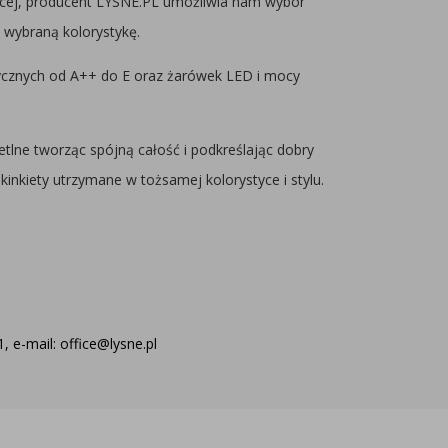
ącej, producent LYSNE.PL umożliwia nam wybór
wybraną kolorystykę.
tycznych od A++ do E oraz żarówek LED i mocy
etlne tworząc spójną całość i podkreślając dobry
kinkiety utrzymane w tożsamej kolorystyce i stylu.
 e-mail: office@lysne.pl