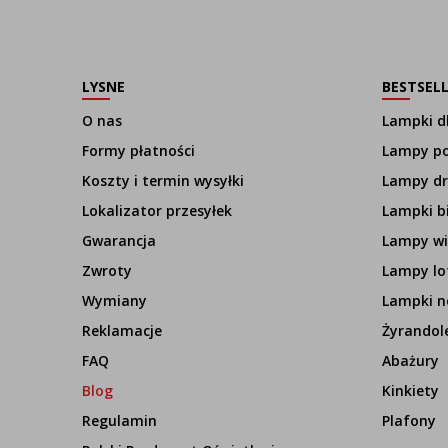
LYSNE
BESTSEL
O nas
Lampki dl
Formy płatności
Lampy p
Koszty i termin wysyłki
Lampy d
Lokalizator przesyłek
Lampki b
Gwarancja
Lampy wi
Zwroty
Lampy lo
Wymiany
Lampki n
Reklamacje
Żyrandol
FAQ
Abażury
Blog
Kinkiety
Regulamin
Plafony