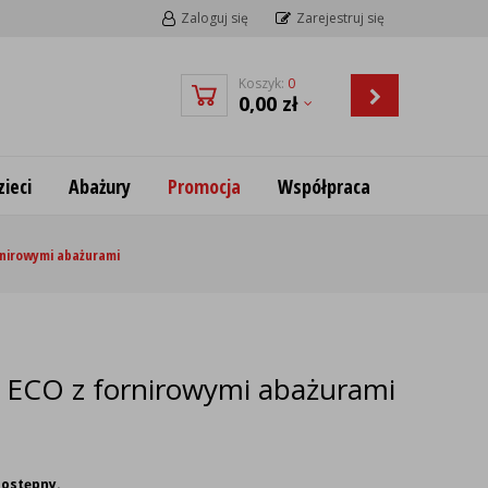
Zaloguj się
Zarejestruj się
Koszyk:
0
0,00
zł
ieci
Abażury
Promocja
Współpraca
rnirowymi abażurami
 ECO z fornirowymi abażurami
dostępny.