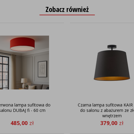
Zobacz również
erwona lampa sufitowa do
Czarna lampa sufitowa KAI
salonu DUBAJ fi - 60 cm
do salonu z abażurem ze z
wnętrzem
485,00
zł
379,00
zł