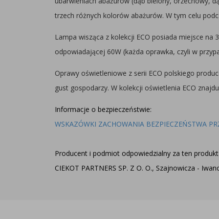
ubarwieniach abażurów (dąb bielony, orzechowy, 
trzech różnych kolorów abażurów. W tym celu podc
Lampa wisząca z kolekcji ECO posiada miejsce na 
odpowiadającej 60W (każda oprawka, czyli w przy
Oprawy oświetleniowe z serii ECO polskiego produce
gust gospodarzy. W kolekcji oświetlenia ECO znajdu
Informacje o bezpieczeństwie:
WSKAZÓWKI ZACHOWANIA BEZPIECZEŃSTWA PR
Producent i podmiot odpowiedzialny za ten produkt 
CIEKOT PARTNERS SP. Z O. O., Szajnowicza - Iwanow