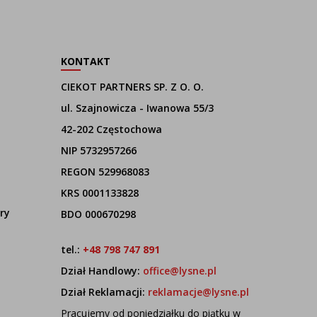
KONTAKT
CIEKOT PARTNERS SP. Z O. O.
ul. Szajnowicza - Iwanowa 55/3
42-202 Częstochowa
NIP 5732957266
REGON 529968083
KRS 0001133828
ry
BDO 000670298
tel.:
+48 798 747 891
Dział Handlowy:
office@lysne.pl
Dział Reklamacji:
reklamacje@lysne.pl
Pracujemy od poniedziałku do piątku w