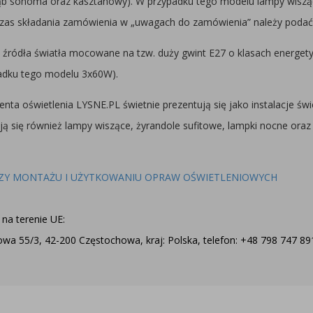
dąb sonoma oraz kasztanowy). W przypadku tego modelu lampy wisz
zas składania zamówienia w „uwagach do zamówienia” należy podać 
3 źródła światła mocowane na tzw. duży gwint E27 o klasach energe
padku tego modelu 3x60W).
nta oświetlenia LYSNE.PL świetnie prezentują się jako instalacje świ
ją się również lampy wiszące, żyrandole sufitowe, lampki nocne oraz 
ZY MONTAŻU I UŻYTKOWANIU OPRAW OŚWIETLENIOWYCH
na terenie UE:
a 55/3, 42-200 Częstochowa, kraj: Polska, telefon: +48 798 747 891,