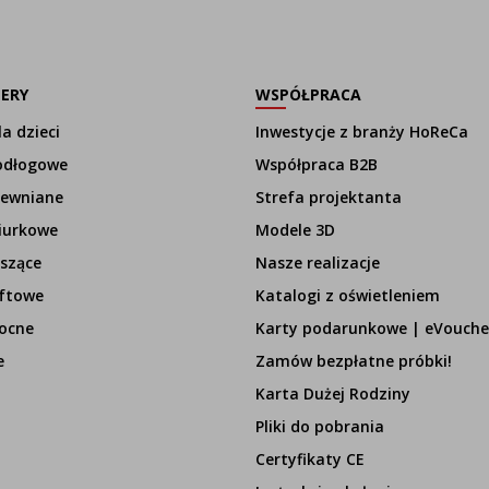
LERY
WSPÓŁPRACA
a dzieci
Inwestycje z branży HoReCa
odłogowe
Współpraca B2B
rewniane
Strefa projektanta
iurkowe
Modele 3D
szące
Nasze realizacje
ftowe
Katalogi z oświetleniem
ocne
Karty podarunkowe | eVouche
e
Zamów bezpłatne próbki!
Karta Dużej Rodziny
Pliki do pobrania
Certyfikaty CE