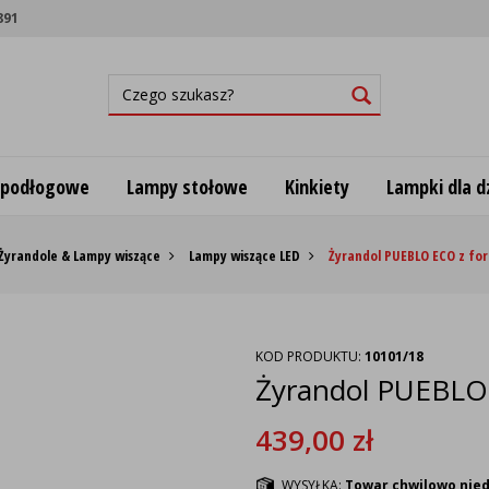
891
 podłogowe
Lampy stołowe
Kinkiety
Lampki dla dz
Żyrandole & Lampy wiszące
Lampy wiszące LED
Żyrandol PUEBLO ECO z fo
KOD PRODUKTU:
10101/18
Żyrandol PUEBLO
439,00
zł
WYSYŁKA:
Towar chwilowo nie