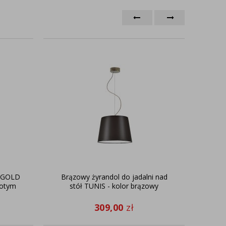
R GOLD
Brązowy żyrandol do jadalni nad
Dr
łotym
stół TUNIS - kolor brązowy
309,00
zł