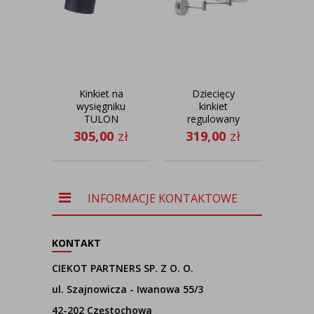
Kinkiet na
Dziecięcy
Bia
wysięgniku
kinkiet
suf
TULON
regulowany
nad łóżko
305,00
zł
319,00
zł
46
LED BRAGE
INFORMACJE KONTAKTOWE
KONTAKT
CIEKOT PARTNERS SP. Z O. O.
ul. Szajnowicza - Iwanowa 55/3
42-202 Częstochowa