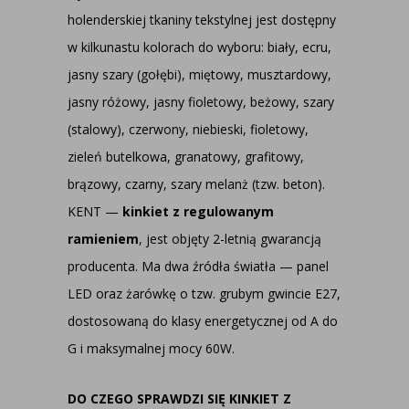
holenderskiej tkaniny tekstylnej jest dostępny
w kilkunastu kolorach do wyboru: biały, ecru,
jasny szary (gołębi), miętowy, musztardowy,
jasny różowy, jasny fioletowy, beżowy, szary
(stalowy), czerwony, niebieski, fioletowy,
zieleń butelkowa, granatowy, grafitowy,
brązowy, czarny, szary melanż (tzw. beton).
KENT —
kinkiet z regulowanym
ramieniem
, jest objęty 2-letnią gwarancją
producenta. Ma dwa źródła światła — panel
LED oraz żarówkę o tzw. grubym gwincie E27,
dostosowaną do klasy energetycznej od A do
G i maksymalnej mocy 60W.
DO CZEGO SPRAWDZI SIĘ KINKIET Z