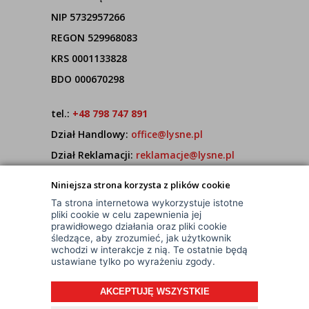
NIP 5732957266
REGON 529968083
KRS 0001133828
BDO 000670298
tel.:
+48 798 747 891
Dział Handlowy:
office@lysne.pl
Dział Reklamacji:
reklamacje@lysne.pl
Pracujemy od poniedziałku do piątku w godz.
Niniejsza strona korzysta z plików cookie
7:00 - 15:00
Ta strona internetowa wykorzystuje istotne
pliki cookie w celu zapewnienia jej
prawidłowego działania oraz pliki cookie
śledzące, aby zrozumieć, jak użytkownik
wchodzi w interakcje z nią. Te ostatnie będą
ustawiane tylko po wyrażeniu zgody.
AKCEPTUJĘ WSZYSTKIE
© Wszelkie Prawa Zastrzeżone