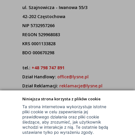
ul. Szajnowicza - Iwanowa 55/3
42-202 Częstochowa
NIP 5732957266
REGON 529968083
KRS 0001133828
BDO 000670298
tel.:
+48 798 747 891
Dział Handlowy:
office@lysne.pl
Dział Reklamacji:
reklamacje@lysne.pl
Pracujemy od poniedziałku do piątku w godz.
Niniejsza strona korzysta z plików cookie
7:00 - 15:00
Ta strona internetowa wykorzystuje istotne
pliki cookie w celu zapewnienia jej
prawidłowego działania oraz pliki cookie
śledzące, aby zrozumieć, jak użytkownik
wchodzi w interakcje z nią. Te ostatnie będą
ustawiane tylko po wyrażeniu zgody.