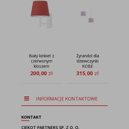
Biały kinkiet z
Żyrandol dla
Now
czerwonym
dziewczynki
kloszem
KOBE
wi
IZMIR
j
200,00
zł
315,00
zł
31
pu
PU
s
INFORMACJE KONTAKTOWE
KONTAKT
CIEKOT PARTNERS SP. Z O. O.