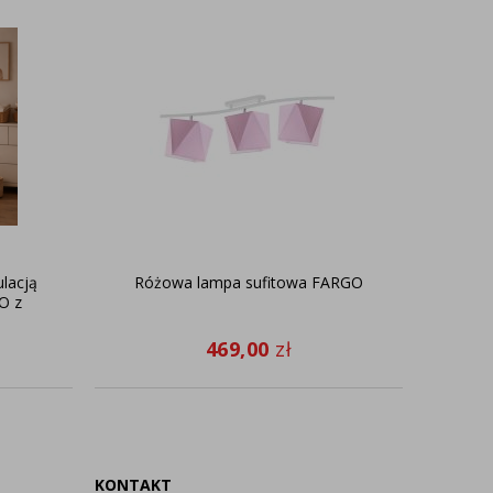
lacją
Różowa lampa sufitowa FARGO
Bia
GO z
469,00
zł
KONTAKT