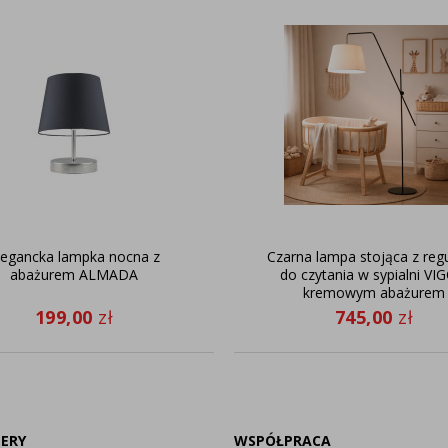
legancka lampka nocna z
Czarna lampa stojąca z regu
abażurem ALMADA
do czytania w sypialni VI
kremowym abażurem
199,00
zł
745,00
zł
LERY
WSPÓŁPRACA