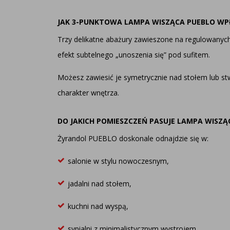
JAK 3-PUNKTOWA LAMPA WISZĄCA PUEBLO WP
Trzy delikatne abażury zawieszone na regulowanych 
efekt subtelnego „unoszenia się” pod sufitem.
Możesz zawiesić je symetrycznie nad stołem lub s
charakter wnętrza.
DO JAKICH POMIESZCZEŃ PASUJE LAMPA WISZ
Żyrandol PUEBLO doskonale odnajdzie się w:
salonie w stylu nowoczesnym,
jadalni nad stołem,
kuchni nad wyspą,
sypialni z minimalistycznym wystrojem,