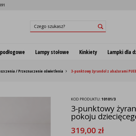
891
 podłogowe
Lampy stołowe
Kinkiety
Lampki dla dz
szczenia / Przeznaczenie oświetlenia
3-punktowy żyrandol z abażurami PUEB
KOD PRODUKTU:
10101/3
3-punktowy żyra
pokoju dziecięceg
319,00
zł