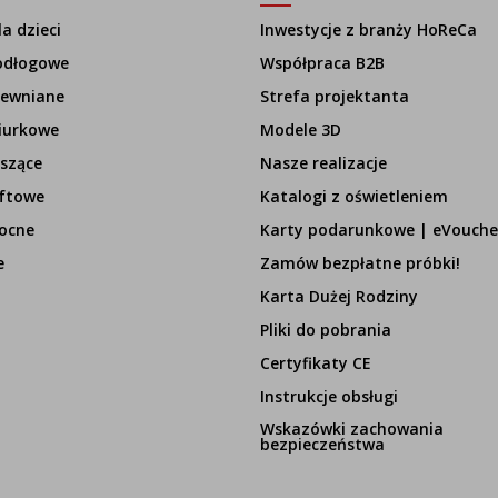
a dzieci
Inwestycje z branży HoReCa
odłogowe
Współpraca B2B
rewniane
Strefa projektanta
iurkowe
Modele 3D
szące
Nasze realizacje
ftowe
Katalogi z oświetleniem
ocne
Karty podarunkowe | eVouche
e
Zamów bezpłatne próbki!
Karta Dużej Rodziny
Pliki do pobrania
Certyfikaty CE
Instrukcje obsługi
Wskazówki zachowania
bezpieczeństwa