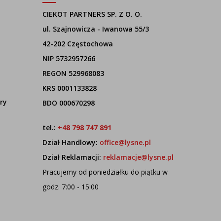
CIEKOT PARTNERS SP. Z O. O.
ul. Szajnowicza - Iwanowa 55/3
42-202 Częstochowa
NIP 5732957266
REGON 529968083
KRS 0001133828
ry
BDO 000670298
tel.:
+48 798 747 891
Dział Handlowy:
office@lysne.pl
Dział Reklamacji:
reklamacje@lysne.pl
Pracujemy od poniedziałku do piątku w
godz. 7:00 - 15:00