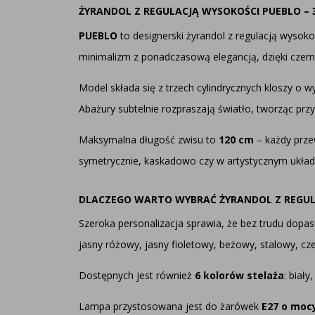
ŻYRANDOL Z REGULACJĄ WYSOKOŚCI PUEBLO –
PUEBLO
to designerski żyrandol z regulacją wysok
minimalizm z ponadczasową elegancją, dzięki czemu 
Model składa się z trzech cylindrycznych kloszy o 
Abażury subtelnie rozpraszają światło, tworząc przy
Maksymalna długość zwisu to
120 cm
– każdy prze
symetrycznie, kaskadowo czy w artystycznym układ
DLACZEGO WARTO WYBRAĆ ŻYRANDOL Z REGUL
Szeroka personalizacja sprawia, że bez trudu dopas
jasny różowy, jasny fioletowy, beżowy, stalowy, cze
Dostępnych jest również
6 kolorów stelaża
: biał
Lampa przystosowana jest do żarówek
E27 o moc