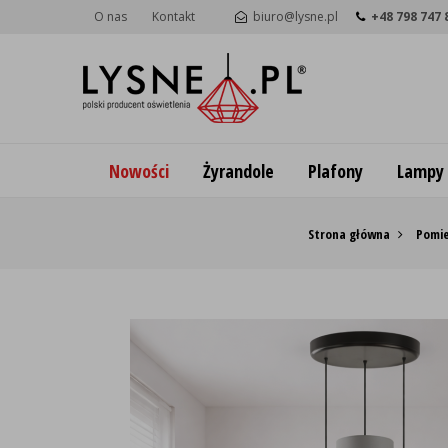
O nas
Kontakt
biuro@lysne.pl
+48 798 747 
Nowości
Żyrandole
Plafony
Lampy
Strona główna
Pomie