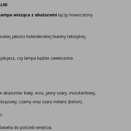
LNI
lampa wisząca z abażurami
łączy nowoczesny
kiej jakości holenderskiej tkaniny tekstylnej.
ydujesz, czy lampa będzie zawieszona
 abażurów: biały, ecru, jasny szary, musztardowy,
, brązowy, czarny oraz szary melanż (beton).
o.
światła do potrzeb wnętrza.