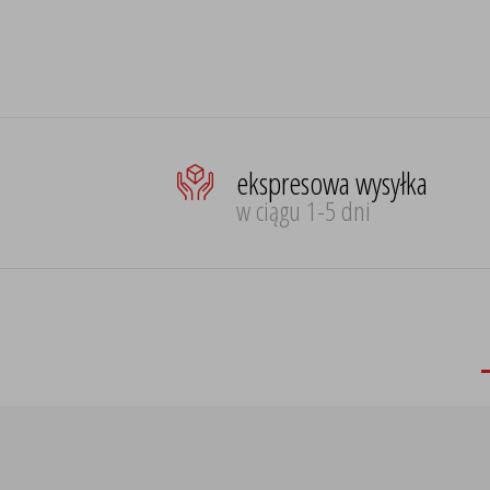
ekspresowa wysyłka
w ciągu 1-5 dni