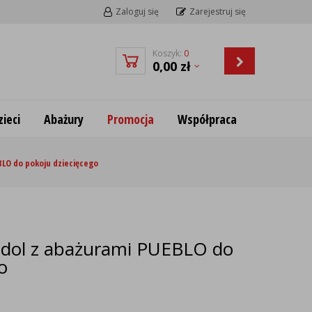
Zaloguj się
Zarejestruj się
Koszyk:
0
0,00
zł
ieci
Abażury
Promocja
Współpraca
LO do pokoju dziecięcego
ndol z abażurami PUEBLO do
o