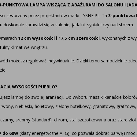
 3-PUNKTOWA LAMPA WISZĄCA Z ABAŻURAMI DO SALONU I JADA
ości stworzony przez projektantów marki LYSNE.PL. Ta
3-punktowa 
doskonale sprawdzi się w salonie, jadalni, sypialni czy nad stołem.
wymiarach
12 cm wysokości i 17,5 cm szerokości
, wykonanych z wyso
tulny klimat we wnętrzu.
wód możesz regulować indywidualnie. Dzięki temu samodzielnie zdec
zie.
ACJĄ WYSOKOŚCI PUEBLO?
ujesz lampę do swojej aranżacji. Do wyboru masz kilkanaście kolorów
rwony, niebieski, fioletowy, zielony butelkowy, granatowy, grafitowy
y, czarny, srebrny (standard), chrom, stal szczotkowana oraz stare złot
y do 60W
(klasy energetyczne A–G), co pozwala dobrać barwę i moc 