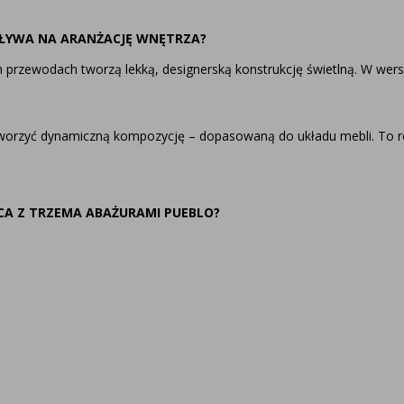
ŁYWA NA ARANŻACJĘ WNĘTRZA?
przewodach tworzą lekką, designerską konstrukcję świetlną. W wersji
tworzyć dynamiczną kompozycję – dopasowaną do układu mebli. To roz
ĄCA Z TRZEMA ABAŻURAMI PUEBLO?