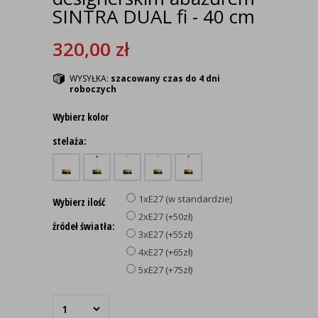
SINTRA DUAL fi - 40 cm
320,00
zł
WYSYŁKA:
szacowany czas do 4 dni
roboczych
Wybierz kolor
stelaża:
1xE27 (w standardzie)
Wybierz ilość
2xE27 (+50zł)
źródeł światła:
3xE27 (+55zł)
4xE27 (+65zł)
5xE27 (+75zł)