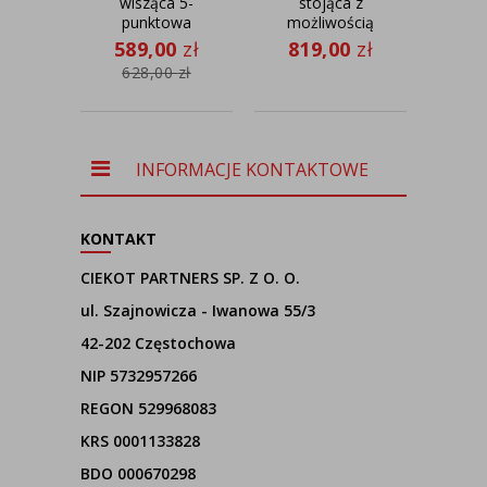
wisząca 5-
stojąca z
punktowa
możliwością
pod
czarna
regulacji
ru
589,00
zł
819,00
zł
92
WAIKIKI W5
BILBAO
ra
628,00
zł
DUAL
DUAL
C
INFORMACJE KONTAKTOWE
KONTAKT
CIEKOT PARTNERS SP. Z O. O.
ul. Szajnowicza - Iwanowa 55/3
42-202 Częstochowa
NIP 5732957266
REGON 529968083
KRS 0001133828
BDO 000670298