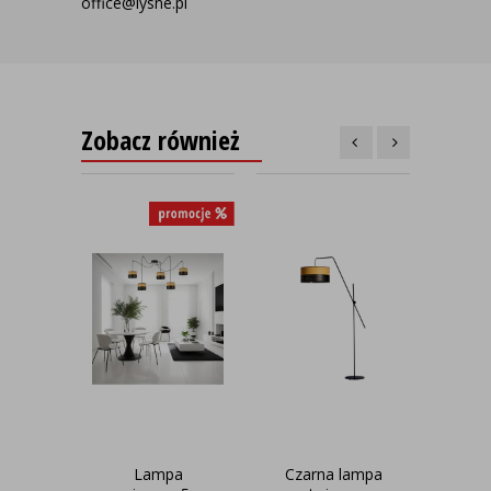
office@lysne.pl
Zobacz również
Lampa
Czarna lampa
Now