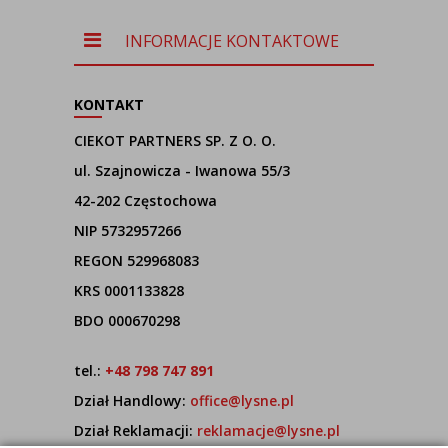
źródłami
światła
INFORMACJE KONTAKTOWE
KONTAKT
CIEKOT PARTNERS SP. Z O. O.
ul. Szajnowicza - Iwanowa 55/3
42-202 Częstochowa
NIP 5732957266
REGON 529968083
KRS 0001133828
BDO 000670298
tel.:
+48 798 747 891
Dział Handlowy:
office@lysne.pl
Dział Reklamacji:
reklamacje@lysne.pl