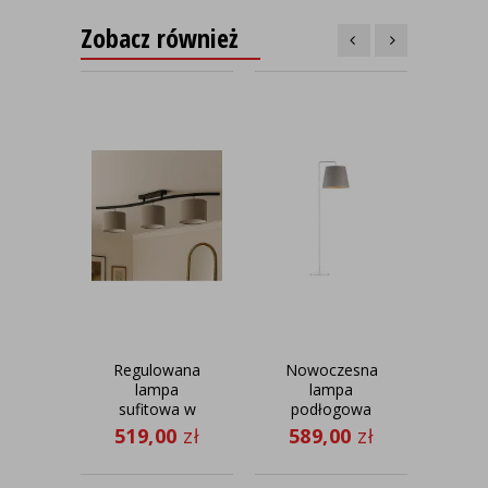
Zobacz również
Regulowana
Nowoczesna
S
lampa
lampa
sufitowa w
podłogowa
ś
stylu
do sypialni
re
519,00
zł
589,00
zł
34
skandynawskim
RIJAD VELUR
T
CARTAGENA
VELUR z 3