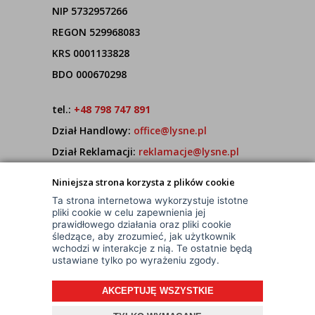
NIP 5732957266
REGON 529968083
KRS 0001133828
BDO 000670298
tel.:
+48 798 747 891
Dział Handlowy:
office@lysne.pl
Dział Reklamacji:
reklamacje@lysne.pl
Pracujemy od poniedziałku do piątku w godz.
Niniejsza strona korzysta z plików cookie
7:00 - 15:00
Ta strona internetowa wykorzystuje istotne
pliki cookie w celu zapewnienia jej
prawidłowego działania oraz pliki cookie
śledzące, aby zrozumieć, jak użytkownik
wchodzi w interakcje z nią. Te ostatnie będą
ustawiane tylko po wyrażeniu zgody.
AKCEPTUJĘ WSZYSTKIE
© Wszelkie Prawa Zastrzeżone
Projekt i oprogramowanie sklepu:
ebexo