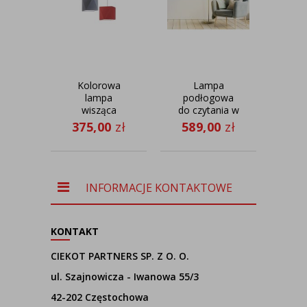
Kolorowa
Lampa
lampa
podłogowa
sto
wisząca
do czytania w
cza
MAJORKA z 3
salonie
375,00
zł
589,00
zł
44
regulowanymi
VASTO
M
kloszami w
VELUR
kształcie
diamentów
INFORMACJE KONTAKTOWE
KONTAKT
CIEKOT PARTNERS SP. Z O. O.
ul. Szajnowicza - Iwanowa 55/3
42-202 Częstochowa