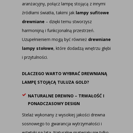
aranżacyjny, połącz lampę stojącą z innymi
źródłami światła, takimi jak
lampy sufitowe
drewniane
– dzięki temu stworzysz
harmonijną i funkcjonalną przestrzeń.
Uzupełnieniem mogą być również
drewniane
lampy stołowe
, które dodadzą wnętrzu głębi
i przytulności.
DLACZEGO WARTO WYBRAĆ DREWNIANĄ
LAMPĘ STOJĄCĄ TULUZA GOLD?
NATURALNE DREWNO – TRWAŁOŚĆ I
PONADCZASOWY DESIGN
Stelaż wykonany z wysokiej jakości drewna
sosnowego to gwarancja wytrzymałości i
estetyki na lata. Naturalne materiały nie tylko