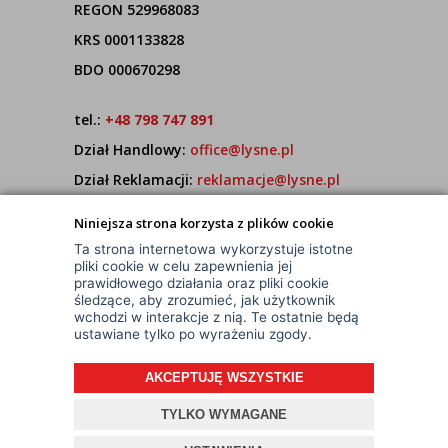
REGON 529968083
KRS 0001133828
BDO 000670298
tel.:
+48 798 747 891
Dział Handlowy:
office@lysne.pl
Dział Reklamacji:
reklamacje@lysne.pl
Pracujemy od poniedziałku do piątku w godz.
Niniejsza strona korzysta z plików cookie
7:00 - 15:00
Ta strona internetowa wykorzystuje istotne
pliki cookie w celu zapewnienia jej
prawidłowego działania oraz pliki cookie
śledzące, aby zrozumieć, jak użytkownik
wchodzi w interakcje z nią. Te ostatnie będą
ustawiane tylko po wyrażeniu zgody.
AKCEPTUJĘ WSZYSTKIE
© Wszelkie Prawa Zastrzeżone
Projekt i oprogramowanie sklepu:
ebexo
TYLKO WYMAGANE