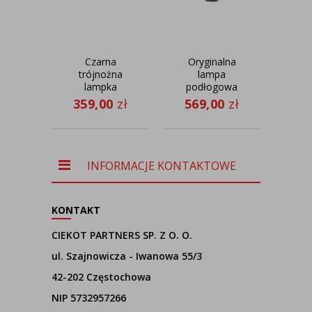
Czarna
Oryginalna
Bia
trójnożna
lampa
n
lampka
podłogowa
ab
nocna ALTA
LED w stylu
HO
359,00
zł
569,00
zł
36
w stylu
glamour
loftowym
TESALLIA
VELUR
INFORMACJE KONTAKTOWE
KONTAKT
CIEKOT PARTNERS SP. Z O. O.
ul. Szajnowicza - Iwanowa 55/3
42-202 Częstochowa
NIP 5732957266