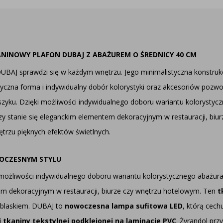
ANINOWY PLAFON DUBAJ Z ABAŻUREM O ŚREDNICY 40 CM
DUBAJ sprawdzi się w każdym wnętrzu. Jego minimalistyczna konstrukcj
lasyczna forma i indywidualny dobór kolorystyki oraz akcesoriów poz
szyku. Dzięki możliwości indywidualnego doboru wariantu kolorysty
, czy stanie się eleganckim elementem dekoracyjnym w restauracji, b
rzu pięknych efektów świetlnych.
WOCZESNYM STYLU
możliwości indywidualnego doboru wariantu kolorystycznego abażura 
ntem dekoracyjnym w restauracji, biurze czy wnętrzu hotelowym. Ten
t
 blaskiem. DUBAJ to
nowoczesna lampa sufitowa LED
, którą cech
 tkaniny tekstylnej podklejonej na laminacie PVC
. Żyrandol prz