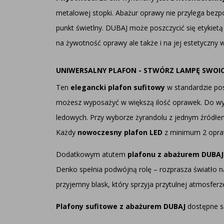
metalowej stopki. Abażur oprawy nie przylega bezp
punkt świetlny. DUBAJ może poszczycić się etykietą
na żywotność oprawy ale także i na jej estetyczny 
UNIWERSALNY PLAFON - STWÓRZ LAMPĘ SWOI
Ten
elegancki plafon sufitowy
w standardzie pos
możesz wyposażyć w większą ilość oprawek. Do wy
ledowych. Przy wyborze żyrandolu z jednym źródłe
Każdy
nowoczesny plafon LED
z minimum 2 opra
Dodatkowym atutem
plafonu z abażurem DUBAJ
Denko spełnia podwójną rolę – rozprasza światło n
przyjemny blask, który sprzyja przytulnej atmosferze
Plafony sufitowe z abażurem DUBAJ
dostępne s