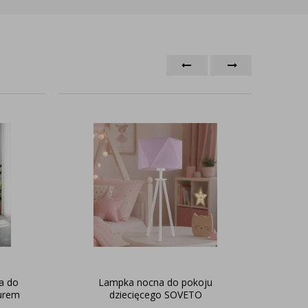
a do
Lampka nocna do pokoju
De
żurem
dziecięcego SOVETO