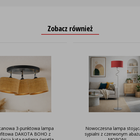
Zobacz również
tanowa 3-punktowa lampa
Nowoczesna lampa stojąc
ufitowa DAKOTA BOHO z
sypialni z czerwonym aba
ulacją kąta padania światła
MORONI