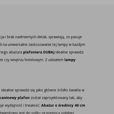
a i brak nadmiernych detali, sprawiają, że pasuje
woli na uniwersalne zastosowanie tej lampy w każdym
cznego abażura
plafoniera DUBAJ
idealnie sprawdzi
iurze czy wnętrzu hotelowym. Z udziałem
lampy
idealnie sprawdzi się jako główne źródło światła w
kaninowy plafon
został zaprojektowany tak, aby
uje wydajność i trwałość.
Abażur o średnicy 40 cm
ytwierdzany jest do sufitu za pomocą solidnej,