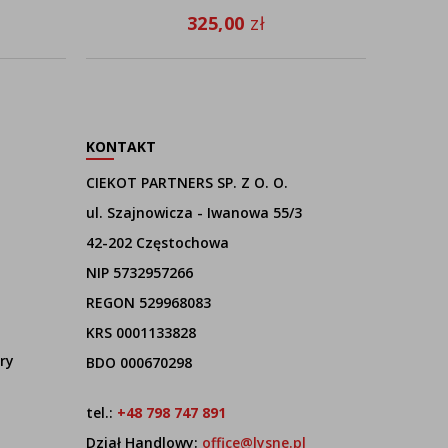
325,00
zł
KONTAKT
CIEKOT PARTNERS SP. Z O. O.
ul. Szajnowicza - Iwanowa 55/3
42-202 Częstochowa
NIP 5732957266
REGON 529968083
KRS 0001133828
ry
BDO 000670298
tel.:
+48 798 747 891
Dział Handlowy:
office@lysne.pl