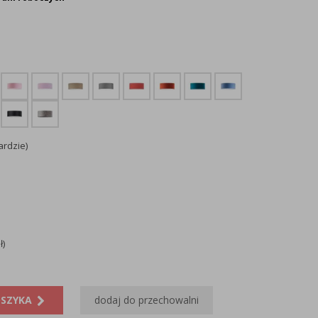
ardzie)
ł)
OSZYKA
dodaj do przechowalni