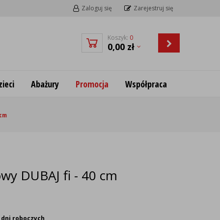
Zaloguj się
Zarejestruj się
Koszyk:
0
0,00
zł
ieci
Abażury
Promocja
Współpraca
 cm
towy DUBAJ fi - 40 cm
 dni roboczych