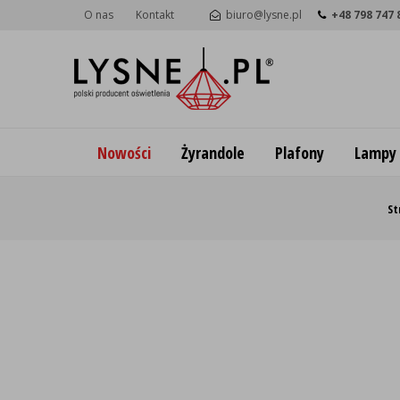
O nas
Kontakt
biuro@lysne.pl
+48 798 747 
Nowości
Żyrandole
Plafony
Lampy
St