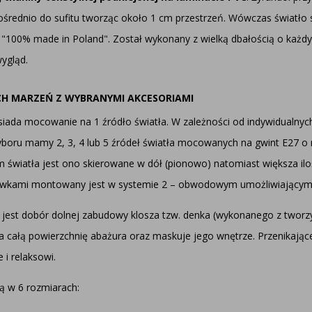
ośrednio do sufitu tworząc około 1 cm przestrzeń. Wówczas światło s
 "100% made in Poland". Został wykonany z wielką dbałością o każdy 
wygląd.
CH MARZEŃ Z WYBRANYMI AKCESORIAMI
iada mocowanie na 1 źródło światła. W zależności od indywidualny
boru mamy 2, 3, 4 lub 5 źródeł światła mocowanych na gwint E27 o
m światła jest ono skierowane w dół (pionowo) natomiast większa i
wkami montowany jest w systemie 2 – obwodowym umożliwiającym w
jest dobór dolnej zabudowy klosza tzw. denka (wykonanego z tworz
a całą powierzchnię abażura oraz maskuje jego wnętrze. Przenikające
 i relaksowi.
ą w 6 rozmiarach: