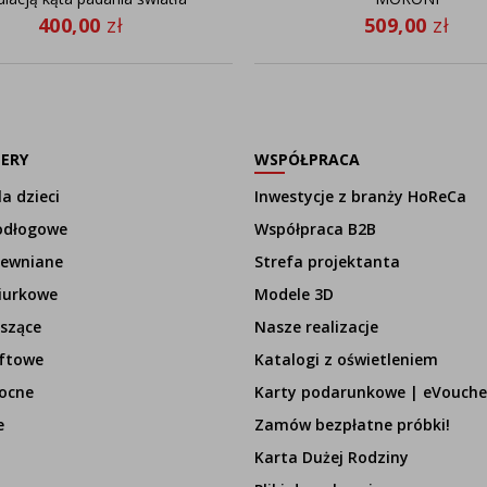
400,00
zł
509,00
zł
LERY
WSPÓŁPRACA
a dzieci
Inwestycje z branży HoReCa
odłogowe
Współpraca B2B
rewniane
Strefa projektanta
iurkowe
Modele 3D
szące
Nasze realizacje
ftowe
Katalogi z oświetleniem
ocne
Karty podarunkowe | eVouche
e
Zamów bezpłatne próbki!
Karta Dużej Rodziny