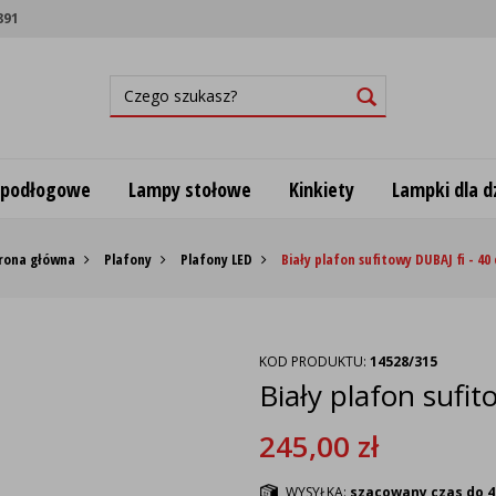
891
 podłogowe
Lampy stołowe
Kinkiety
Lampki dla dz
rona główna
Plafony
Plafony LED
Biały plafon sufitowy DUBAJ fi - 40
KOD PRODUKTU:
14528/315
Biały plafon sufi
245,00
zł
WYSYŁKA:
szacowany czas do 4