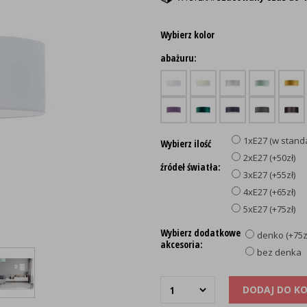
Wybierz kolor
abażuru:
1xE27 (w stand
Wybierz ilość
2xE27 (+50zł)
źródeł światła:
3xE27 (+55zł)
4xE27 (+65zł)
5xE27 (+75zł)
Wybierz dodatkowe
denko (+75z
akcesoria:
bez denka
DODAJ DO K