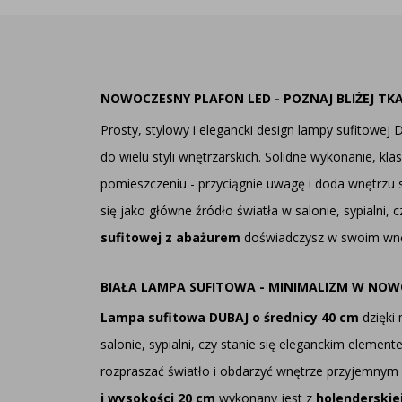
NOWOCZESNY PLAFON LED - POZNAJ BLIŻEJ TK
Prosty, stylowy i elegancki design lampy sufitowej 
do wielu styli wnętrzarskich. Solidne wykonanie, k
pomieszczeniu - przyciągnie uwagę i doda wnętrzu 
się jako główne źródło światła w salonie, sypialni
sufitowej z abażurem
doświadczysz w swoim wnęt
BIAŁA LAMPA SUFITOWA - MINIMALIZM W NO
Lampa sufitowa DUBAJ o średnicy 40 cm
dzięki 
salonie, sypialni, czy stanie się eleganckim eleme
rozpraszać światło i obdarzyć wnętrze przyjemnym
i wysokości 20 cm
wykonany jest z
holenderskiej