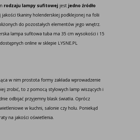
ym
rodzaju lampy sufitowej
jest
jedno źródło
akości tkaniny holenderskiej podklejonej na folii
bliżonych do pozostałych elementów jego wnętrz.
gnerska lampa sufitowa tuba ma 35 cm wysokości i 15
w dostępnych online w sklepie LYSNE.PL
nująca w nim prostota formy zakłada wprowadzenie
iej zrobić, to z pomocą stylowych lamp wiszących i
dnie odbijać przyjemny blask światła. Oprócz
ietleniowe w kuchni, salonie czy holu. Poniekąd
aty na jakości oświetlenia.