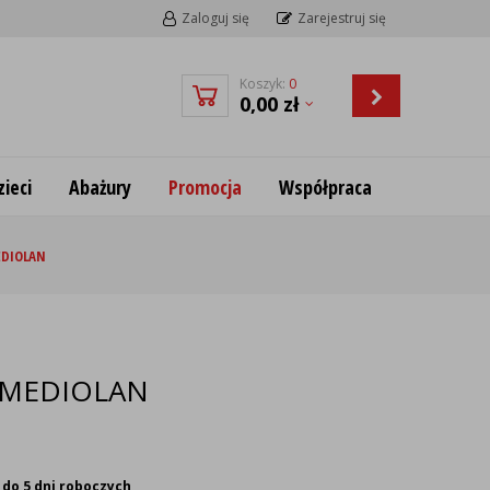
Zaloguj się
Zarejestruj się
Koszyk:
0
0,00
zł
ieci
Abażury
Promocja
Współpraca
EDIOLAN
ba MEDIOLAN
 do 5 dni roboczych