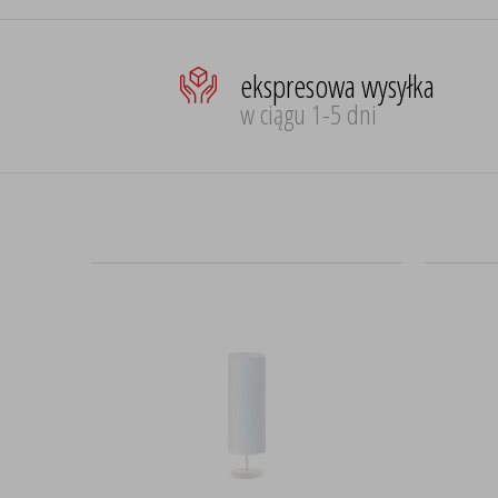
ekspresowa wysyłka
w ciągu 1-5 dni