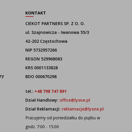
KONTAKT
CIEKOT PARTNERS SP. Z O. O.
ul. Szajnowicza - Iwanowa 55/3
42-202 Częstochowa
NIP 5732957266
REGON 529968083
KRS 0001133828
ry
BDO 000670298
tel.:
+48 798 747 891
Dział Handlowy:
office@lysne.pl
Dział Reklamacji:
reklamacje@lysne.pl
Pracujemy od poniedziałku do piątku w
godz. 7:00 - 15:00