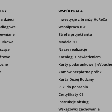
LERY
WSPÓŁPRACA
a dzieci
Inwestycje z branży HoReCa
odłogowe
Współpraca B2B
rewniane
Strefa projektanta
iurkowe
Modele 3D
szące
Nasze realizacje
ftowe
Katalogi z oświetleniem
ocne
Karty podarunkowe | eVouche
e
Zamów bezpłatne próbki!
Karta Dużej Rodziny
Pliki do pobrania
Certyfikaty CE
Instrukcje obsługi
Wskazówki zachowania