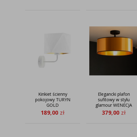
Kinkiet ścienny
Elegancki plafon
pokojowy TURYN
sufitowy w stylu
GOLD
glamour WENECJA
MIRROR fi - 40 cm
189,00
zł
379,00
zł