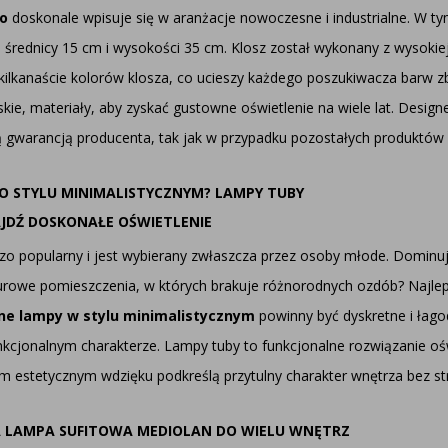
go
doskonale wpisuje się w aranżacje nowoczesne i industrialne. W t
rednicy 15 cm i wysokości 35 cm. Klosz został wykonany z wysokiej j
kilkanaście kolorów klosza, co ucieszy każdego poszukiwacza barw z
lskie, materiały, aby zyskać gustowne oświetlenie na wiele lat. Desi
nią gwarancją producenta, tak jak w przypadku pozostałych produktó
O STYLU MINIMALISTYCZNYM? LAMPY TUBY
AJDŹ DOSKONAŁE OŚWIETLENIE
bardzo popularny i jest wybierany zwłaszcza przez osoby młode. Domi
surowe pomieszczenia, w których brakuje różnorodnych ozdób? Najlep
e lampy w stylu minimalistycznym
powinny być dyskretne i łago
kcjonalnym charakterze. Lampy tuby to funkcjonalne rozwiązanie ośw
ym estetycznym wdzięku podkreślą przytulny charakter wnętrza bez str
WA LAMPA SUFITOWA MEDIOLAN DO WIELU WNĘTRZ