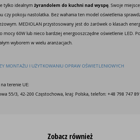
e tylko idealnym
żyrandolem do kuchni nad wyspę
. Swoje miejsce
u czy pokoju nastolatka. Bez wahania ten model oświetlenia sprawdz
odzieżowym. MEDIOLAN przystosowany jest do żarówek o klasach ene
o mocy 60W lub nieco bardziej energooszczędne oświetlenie LED. Po
łym wyborem w wielu aranżacjach.
ZY MONTAŻU I UŻYTKOWANIU OPRAW OŚWIETLENIOWYCH
na terenie UE:
a 55/3, 42-200 Częstochowa, kraj: Polska, telefon: +48 798 747 891,
Zobacz również