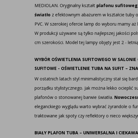
MEDIOLAN. Oryginalny kształt
plafonu sufitowe
światło
z efektownym abażurem w kształcie tuby o ś
PVC. W szerokiej ofercie lamp do wyboru mamy aż 
W produkcji używane są tylko najlepszej jakości po
cm szerokości. Model tej lampy objęty jest 2 - let
WYBÓR OŚWIETLENIA SUFITOWEGO W SALONIE 
SUFITOWE - OŚWIETLENIE TUBA NA SUFIT – ZN
W ostatnich latach styl minimalistyczny stał się 
porządku stylistycznego. Jak można lekko ocieplić 
plafonów o stonowanej barwie światła.
Nowoczesn
eleganckiego wyglądu warto wybrać żyrandole o fun
traktowane jak spoty czy reflektory o nieco większ
BIAŁY PLAFON TUBA – UNIWERSALNA I CIEKA