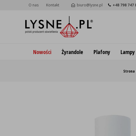
O nas
Kontakt
biuro@lysne.pl
+48 798 747 
Nowości
Żyrandole
Plafony
Lampy
Strona