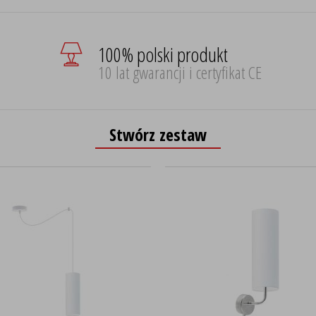
100% polski produkt
10 lat gwarancji i certyfikat CE
Stwórz zestaw