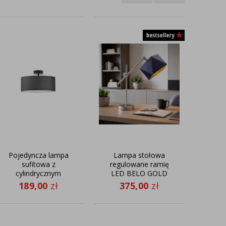
Pojedyncza lampa
Lampa stołowa
D
sufitowa z
regulowane ramię
wis
cylindrycznym
LED BELO GOLD
HAJF
abażurem
k
189,00
zł
375,00
zł
4
WENECJA fi - 30 cm