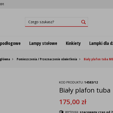
891
 podłogowe
Lampy stołowe
Kinkiety
Lampki dla dz
 główna
Pomieszczenia / Przeznaczenie oświetlenia
Biały plafon tuba M
KOD PRODUKTU:
14583/12
Biały plafon tu
175,00
zł
WYSYŁKA:
szacowany czas od 2