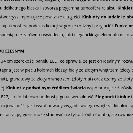
 delikatnego blasku i stworzą przyjemną atmosferę relaksu.
Kinkiet
, stworzysz imponujące powitanie dla gości.
Kinkiety do jadalni z 
ą atmosferę podczas kolacji w gronie rodziny i przyjaciół.
Funkcjon
pełnią rolę zarówno oświetlenia, jak i eleganckiego elementu dekor
OWOCZESNYM
 34 cm szerokości panelu LED, co sprawia, że jest on idealnym rozw
ępna jest w pięciu kolorach kloszy: biały ze złotym wnętrzem (złoty 
mat), granatowy ze złotym wnętrzem (złoty mat) oraz czarny ze złot
nej.
Kinkiet z podwójnym źródłem światła
współpracuje z żarówka
E27, co dodatkowo podnosi jego uniwersalność.
Elegancki kinkie
nkcjonalność, jak i wyrafinowany wygląd swojego wnętrza. Idealnie spr
restauracje, gdzie może stanowić nie tylko źródło światła, ale równie