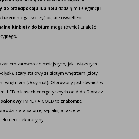
y do przedpokoju lub holu
dodają mu elegancji i
abażurem
mogą tworzyć piękne oświetlenie
alne kinkiety do biura
mogą również znaleźć
acyjnego.
iązaniem zarówno do mniejszych, jak i większych
połysk), szary stalowy ze złotym wnętrzem (złoty
ym wnętrzem (złoty mat). Oferowany jest również w
mi LED o klasach energetycznych od A do G oraz z
t salonowy
IMPERIA GOLD to znakomite
awdzi się w salonie, sypialni, a także w
ż element dekoracyjny.