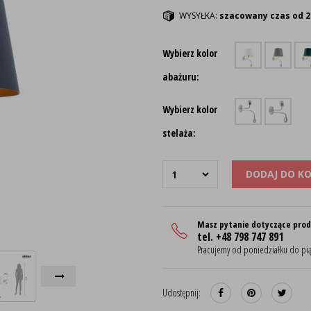
WYSYŁKA:
szacowany czas od 2
Wybierz kolor
abażuru:
Wybierz kolor
stelaża:
DODAJ DO K
Masz pytanie dotyczące pro
tel. +48 798 747 891
Pracujemy od poniedziałku do pią
Udostępnij: