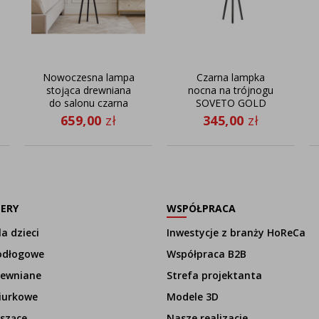
Nowoczesna lampa
Czarna lampka
stojąca drewniana
nocna na trójnogu
do salonu czarna
SOVETO GOLD
TULUZA GOLD
659,00
zł
345,00
zł
LERY
WSPÓŁPRACA
a dzieci
Inwestycje z branży HoReCa
odłogowe
Współpraca B2B
rewniane
Strefa projektanta
iurkowe
Modele 3D
szące
Nasze realizacje