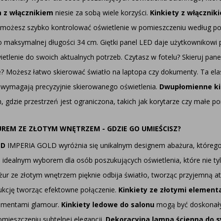
 z włącznikiem
niesie za sobą wiele korzyści.
Kinkiety z włączni
 możesz szybko kontrolować oświetlenie w pomieszczeniu według po
maksymalnej długości 34 cm. Giętki panel LED daje użytkownikowi pe
lenie do swoich aktualnych potrzeb. Czytasz w fotelu? Skieruj pane
ie? Możesz łatwo skierować światło na laptopa czy dokumenty. Ta el
e wymagają precyzyjnie skierowanego oświetlenia.
Dwupłomienne ki
, gdzie przestrzeń jest ograniczona, takich jak korytarze czy małe p
EM ZE ZŁOTYM WNĘTRZEM - GDZIE GO UMIEŚCISZ?
ED
IMPERIA GOLD wyróżnia się unikalnym designem abażura, którego 
 idealnym wyborem dla osób poszukujących oświetlenia, które nie tyl
żur ze złotym wnętrzem pięknie odbija światło, tworząc przyjemną a
rukcję tworząc efektowne połączenie.
Kinkiety ze złotymi element
lementami glamour.
Kinkiety ledowe do salonu
mogą być doskonały
mieszczeniu subtelnej elegancji.
Dekoracyjna lampa ścienna do sy