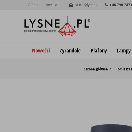
O nas
Kontakt
biuro@lysne.pl
+48 798 747 
Nowości
Żyrandole
Plafony
Lampy
Strona główna
Pomieszcz