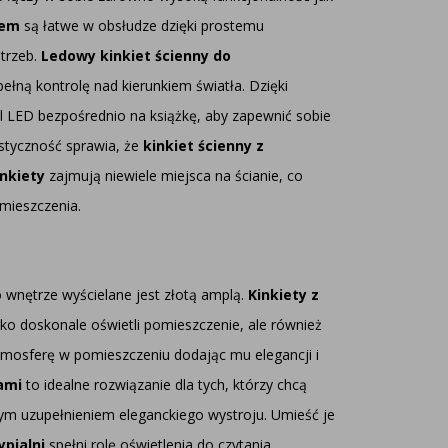
kiem
są łatwe w obsłudze dzięki prostemu
trzeb.
Ledowy kinkiet ścienny do
łną kontrolę nad kierunkiem światła. Dzięki
l LED bezpośrednio na książkę, aby zapewnić sobie
astyczność sprawia, że
kinkiet ścienny z
nkiety
zajmują niewiele miejsca na ścianie, co
omieszczenia.
wnętrze wyścielane jest złotą amplą.
Kinkiety z
ko doskonale oświetli pomieszczenie, ale również
tmosferę w pomieszczeniu dodając mu elegancji i
ami
to idealne rozwiązanie dla tych, którzy chcą
m uzupełnieniem eleganckiego wystroju. Umieść je
pialni
spełni rolę oświetlenia do czytania