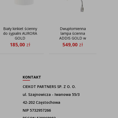
Biały kinkiet ścienny
Dwupłomienna
Przys
do sypialni AURORA
lampa ścienna
biu
GOLD
ADDIS GOLD w
GOL
nowoczesnym styly
185,00
zł
549,00
zł
3
KONTAKT
CIEKOT PARTNERS SP. Z O. O.
ul. Szajnowicza - Iwanowa 55/3
42-202 Częstochowa
NIP 5732957266