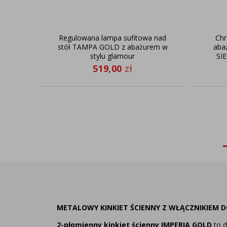
Regulowana lampa sufitowa nad
Ch
stół TAMPA GOLD z abażurem w
aba
stylu glamour
SI
519,00
zł
METALOWY KINKIET ŚCIENNY Z WŁĄCZNIKIEM 
2-płomienny kinkiet ścienny IMPERIA GOLD
to d