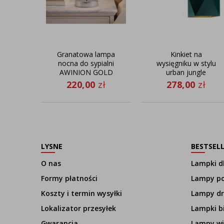
Granatowa lampa
Kinkiet na
nocna do sypialni
wysięgniku w stylu
AWINION GOLD
urban jungle
lampka stołowa styl
TIRANA GOLD
220,00
zł
278,00
zł
nowoczesny
LYSNE
BESTSEL
O nas
Lampki dl
Formy płatności
Lampy p
Koszty i termin wysyłki
Lampy d
Lokalizator przesyłek
Lampki b
Gwarancja
Lampy wi