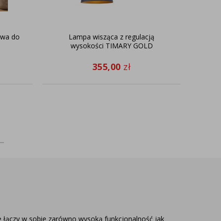
owa do
Lampa wisząca z regulacją
wysokości TIMARY GOLD
355,00
zł
e łączy w sobie zarówno wysoką funkcjonalność jak