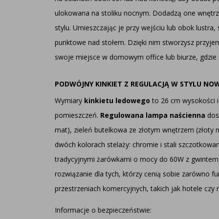
ulokowana na stoliku nocnym. Dodadzą one wnętrzu
stylu. Umieszczając je przy wejściu lub obok lustra
punktowe nad stołem. Dzięki nim stworzysz przyjemn
swoje miejsce w domowym office lub biurze, gdzie s
PODWÓJNY KINKIET Z REGULACJĄ W STYLU N
Wymiary
kinkietu ledowego
to 26 cm wysokości i
pomieszczeń.
Regulowana lampa naścienna
dost
mat), zieleń butelkowa ze złotym wnętrzem (złoty 
dwóch kolorach stelaży: chromie i stali szczotkowa
tradycyjnymi żarówkami o mocy do 60W z gwintem 
rozwiązanie dla tych, którzy cenią sobie zarówno fu
przestrzeniach komercyjnych, takich jak hotele czy 
Informacje o bezpieczeństwie: