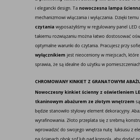
i elegancki design. Ta
nowoczesna lampa ścien­na
mechanizmowi włączania i wyłączania. Dzięki temu
czytania
wyposażyliśmy w regulowany panel LED o 
takiemu rozwiązaniu można łatwo dostosować oświet
optymalne warunki do czytania. Pracujesz przy sof
wyłącznikiem
jest nieoceniony w miejscach, któr
sprawia, że są idealne do użytku w pomieszczeniach
CHROMOWANY KINKIET Z GRANATOWYM ABAŻUR
Nowoczesny kinkiet ścienny z oświetleniem L
tkaninowym abażurem ze złotym wnętrzem
są
będzie stanowiło stylowy element dekoracyjny. Aba
wyrafinowania. Złoto przeplata się z srebrną konst
wprowadzić do swojego wnętrza nutę luksusu z e
na ścianach obok sof lub nad konsolą, aby dodać po