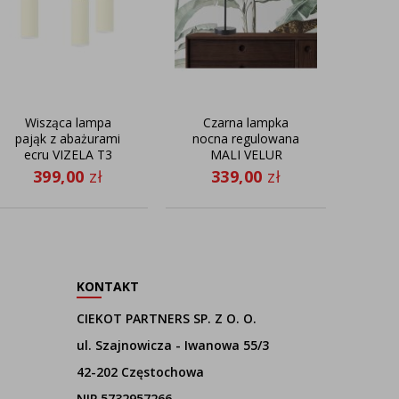
Wisząca lampa
Czarna lampka
Wi
pająk z abażurami
nocna regulowana
pa
ecru VIZELA T3
MALI VELUR
399,00
zł
339,00
zł
4
KONTAKT
CIEKOT PARTNERS SP. Z O. O.
ul. Szajnowicza - Iwanowa 55/3
42-202 Częstochowa
NIP 5732957266