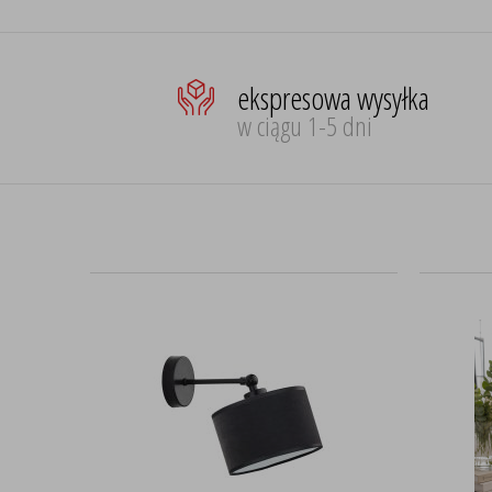
ekspresowa wysyłka
w ciągu 1-5 dni