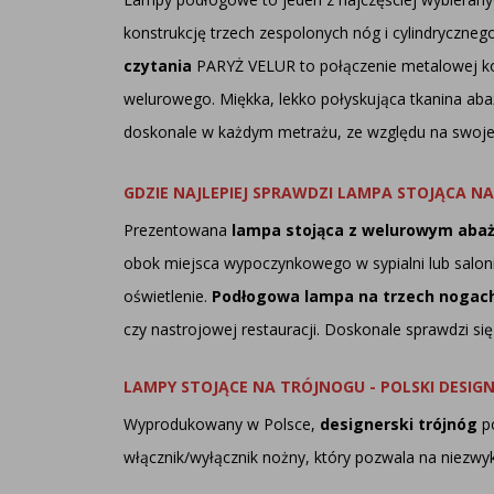
konstrukcję trzech zespolonych nóg i cylindryczn
czytania
PARYŻ VELUR to połączenie metalowej kon
welurowego. Miękka, lekko połyskująca tkanina aba
doskonale w każdym metrażu, ze względu na swoje
GDZIE NAJLEPIEJ SPRAWDZI LAMPA STOJĄCA N
Prezentowana
lampa stojąca z welurowym aba
obok miejsca wypoczynkowego w sypialni lub salon
oświetlenie.
Podłogowa lampa na trzech nogac
czy nastrojowej restauracji. Doskonale sprawdzi si
LAMPY STOJĄCE NA TRÓJNOGU - POLSKI DESI
Wyprodukowany w Polsce,
designerski trójnóg
po
włącznik/wyłącznik nożny, który pozwala na niezwy