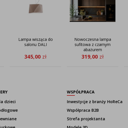
Lampa wisząca do
Nowoczesna lampa
salonu DALI
sufitowa z czarnym
abażurem
WENECJA MARMUR
345,00
zł
319,00
zł
fi - 40 cm - kolor
czarny
LERY
WSPÓŁPRACA
a dzieci
Inwestycje z branży HoReCa
odłogowe
Współpraca B2B
rewniane
Strefa projektanta
iurkowe
Modele 3D