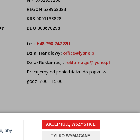
REGON 529968083
KRS 0001133828
ry
BDO 000670298
tel.:
+48 798 747 891
Dział Handlowy:
office@lysne.pl
Dział Reklamacji:
reklamacje@lysne.pl
Pracujemy od poniedziałku do piątku w
godz. 7:00 - 15:00
AKCEPTUJĘ WSZYSTKIE
ce, aby
Projekt i oprogramowanie sklepu:
ebexo
TYLKO WYMAGANE