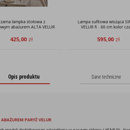
zarna lampka stołowa z
Lampa sufitowa wisząca S
owym abażurem ALTA VELUR
VELUR fi - 60 cm kolor cz
425,00
zł
595,00
zł
Opis produktu
Dane techniczne
 ABAŻUREM PARYŻ VELUR
ych modeli dodatkowego oświetlenia w naszym sklepie
LYSNE.PL.
Nasi