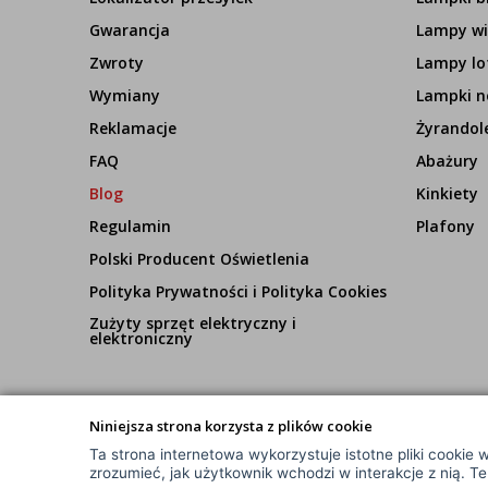
Gwarancja
Lampy wi
Zwroty
Lampy lo
Wymiany
Lampki n
Reklamacje
Żyrandol
FAQ
Abażury
Blog
Kinkiety
Regulamin
Plafony
Polski Producent Oświetlenia
Polityka Prywatności i Polityka Cookies
Zużyty sprzęt elektryczny i
elektroniczny
Niniejsza strona korzysta z plików cookie
Ta strona internetowa wykorzystuje istotne pliki cookie w
© Wszelkie Prawa Zastrzeżone
zrozumieć, jak użytkownik wchodzi w interakcje z nią. T