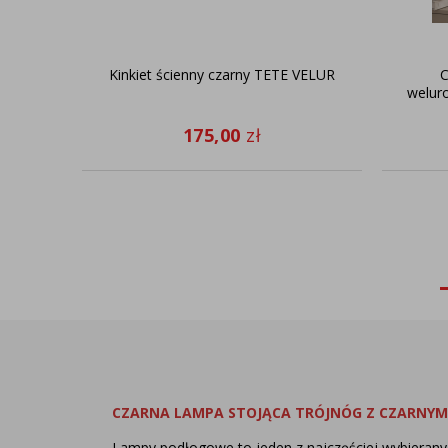
Kinkiet ścienny czarny TETE VELUR
C
welur
175,00
zł
CZARNA LAMPA STOJĄCA TRÓJNÓG Z CZARNYM
Lampy podłogowe to jeden z najczęściej wybieran