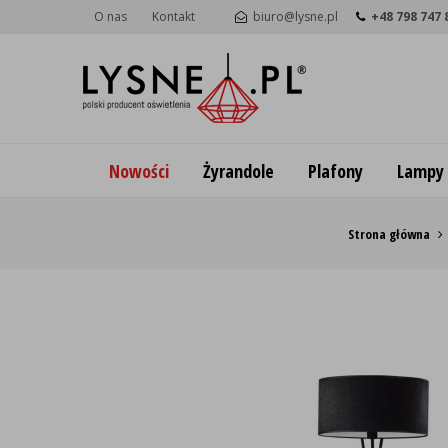
O nas
Kontakt
biuro@lysne.pl
+48 798 747 
Nowości
Żyrandole
Plafony
Lampy
Strona główna