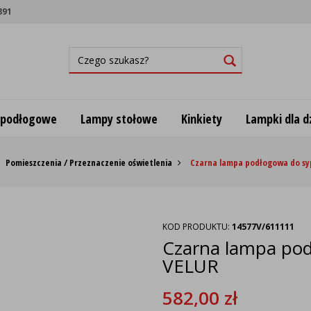
891
 podłogowe
Lampy stołowe
Kinkiety
Lampki dla dz
Pomieszczenia / Przeznaczenie oświetlenia
Czarna lampa podłogowa do syp
KOD PRODUKTU:
14577V/611111
Czarna lampa pod
VELUR
582,00
zł