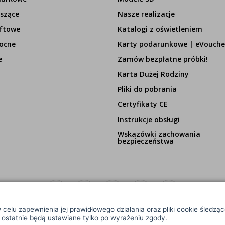
szące
Nasze realizacje
ftowe
Katalogi z oświetleniem
ocne
Karty podarunkowe | eVouche
e
Zamów bezpłatne próbki!
Karta Dużej Rodziny
Pliki do pobrania
Certyfikaty CE
Instrukcje obsługi
Wskazówki zachowania
bezpieczeństwa
 celu zapewnienia jej prawidłowego działania oraz pliki cookie śledzą
e ostatnie będą ustawiane tylko po wyrażeniu zgody.