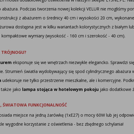
ego abażura. Podczas tworzenia nowej kolekcji VELUR nie mogliśmy 
strukcji z abażurem o średnicy 40 cm i wysokości 20 cm, wykonane
żurowa dostępna jest w kilku wariantach kolorystycznych z białym lu
 kompaktowe wymiary (wysokość - 160 cm i szerokość - 40 cm).
A TRÓJNOGU?
żurem
eksponuje się we wnętrzach niezwykle elegancko. Sprawdzi si
ie. Strumień światła wydobywający się spod cylindrycznego abażura
h
udekoruje nie tylko przestrzenie mieszkalne, ale i komercyjne. Podk
ę także jako
lampa stojąca w hotelowym pokoju
jako dodatkowe źr
GN, ŚWIATOWA FUNKCJONALNOŚĆ
siada miejsce na jedną żarówkę (1xE27) o mocy 60W lub jej odpowi
kle wygodne korzystanie z oświetlenia - bez zbędnego schylania!