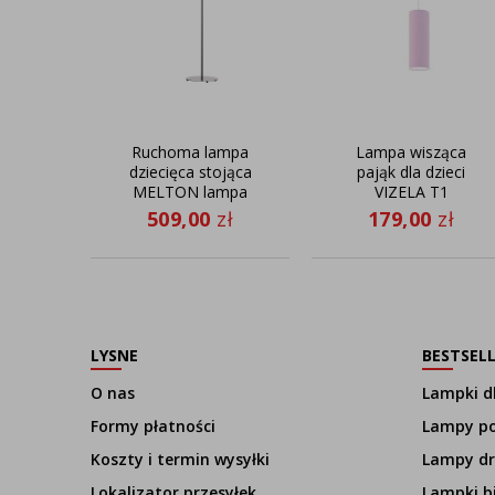
Ruchoma lampa
Lampa wisząca
dziecięca stojąca
pająk dla dzieci
MELTON lampa
VIZELA T1
stojąca z
509,00
zł
179,00
zł
regulowanym
ramieniem
LYSNE
BESTSEL
O nas
Lampki dl
Formy płatności
Lampy p
Koszty i termin wysyłki
Lampy d
Lokalizator przesyłek
Lampki b