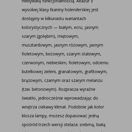
niebywałą funkcjonalnością. Abażur z
wysokiej klasy tkaniny holenderskiej jest
dostępny w kilkunastu wariantach
kolorystycznych — białym, ecru, jasnym
szarym (gołębim), miętowym,
musztardowym, jasnym różowym, jasnym
fioletowym, beżowym, szarym stalowym,
czerwonym, niebieskim, fioletowym, odcieniu
butelkowej zieleni, granatowym, grafitowym,
brązowym, czarnym oraz szarym melanżu
(tzw. betonowym). Rozprasza wyraźne
światło, jednocześnie wprowadzając do
wnętrza ciekawy klimat. Podobnie jak kolor
klosza lampy, możesz dopasować jedną
spośród trzech wersji stelaża: srebrną, białą