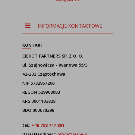
INFORMACJE KONTAKTOWE
KONTAKT
CIEKOT PARTNERS SP. Z O. O.
ul. Szajnowicza - Iwanowa 55/3
42-202 Częstochowa
NIP 5732957266
REGON 529968083
KRS 0001133828
BDO 000670298
tel.:
+48 798 747 891
Dział Handlowy:
office@lysne.pl