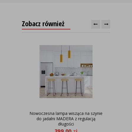
Zobacz również
Nowoczesna lampa wisząca na szynie
L
do jadalni MADERA z regulacją
długości
399,00
zł