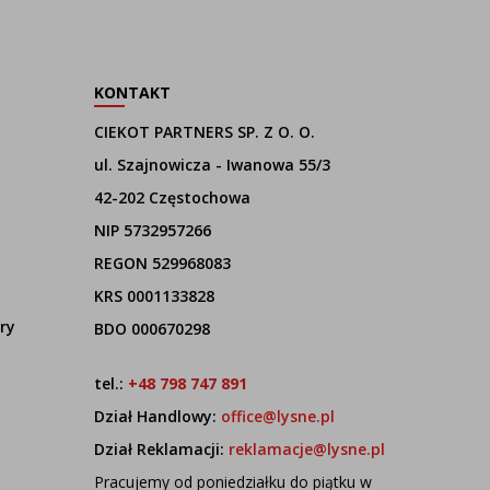
KONTAKT
CIEKOT PARTNERS SP. Z O. O.
ul. Szajnowicza - Iwanowa 55/3
42-202 Częstochowa
NIP 5732957266
REGON 529968083
KRS 0001133828
ry
BDO 000670298
tel.:
+48 798 747 891
Dział Handlowy:
office@lysne.pl
Dział Reklamacji:
reklamacje@lysne.pl
Pracujemy od poniedziałku do piątku w