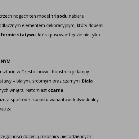
a trzech nogach ten model
tripodu
nabiera
eodłącznym elementem dekoracyjnym, który dopełni
 formie statywu
, która pasować będzie nie tylko
ZNYM
sztacie w Częstochowie. Konstrukcję lampy
dstawy – białym, srebrnym oraz czarnym.
Biała
snych wnętrz. Natomiast
czarna
żura spośród kilkunastu wariantów. Indywidualny
ętrza.
zególności docenią miłośnicy niecodziennych