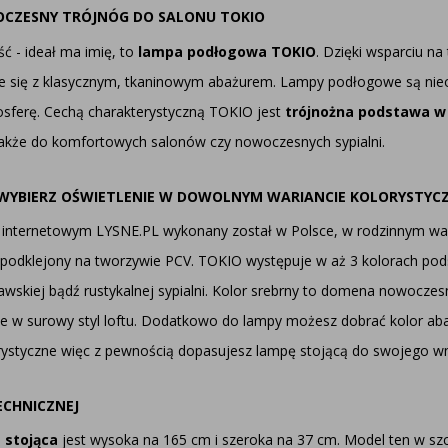
OCZESNY TRÓJNÓG DO SALONU TOKIO
ć - ideał ma imię, to
lampa podłogowa TOKIO
. Dzięki wsparciu n
uje się z klasycznym, tkaninowym abażurem. Lampy podłogowe są ni
sferę. Cechą charakterystyczną TOKIO jest
trójnożna podstawa w
także do komfortowych salonów czy nowoczesnych sypialni.
WYBIERZ OŚWIETLENIE W DOWOLNYM WARIANCIE KOLORYSTYC
 internetowym LYSNE.PL wykonany został w Polsce, w rodzinnym war
j podklejony na tworzywie PCV. TOKIO występuje w aż 3 kolorach po
nawskiej bądź rustykalnej sypialni. Kolor srebrny to domena nowocze
nie w surowy styl loftu. Dodatkowo do lampy możesz dobrać kolor aba
orystyczne więc z pewnością dopasujesz lampę stojącą do swojego wn
ECHNICZNEJ
 stojąca
jest wysoka na 165 cm i szeroka na 37 cm. Model ten w szc