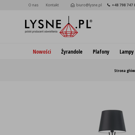
O nas
Kontakt
biuro@lysne.pl
+48 798 747 
Nowości
Żyrandole
Plafony
Lampy
Strona głó