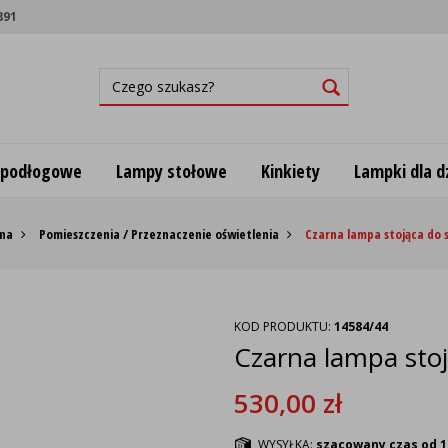
891
 podłogowe
Lampy stołowe
Kinkiety
Lampki dla dz
wna
Pomieszczenia / Przeznaczenie oświetlenia
Czarna lampa stojąca do 
KOD PRODUKTU:
14584/44
Czarna lampa sto
530,00
zł
WYSYŁKA:
szacowany czas od 1