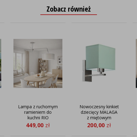
Zobacz również
Lampa z ruchomym
Nowoczesny kinkiet
ramieniem do
dziecięcy MALAGA
kuchni RIO
z miętowym
nowoczesna lampa
abażurem w
449,00
zł
200,00
zł
sufitowa
kształcie
regulowana
prostokąta