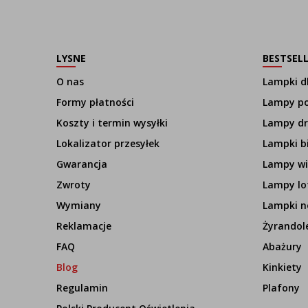
LYSNE
BESTSEL
O nas
Lampki dl
Formy płatności
Lampy p
Koszty i termin wysyłki
Lampy d
Lokalizator przesyłek
Lampki b
Gwarancja
Lampy wi
Zwroty
Lampy lo
Wymiany
Lampki n
Reklamacje
Żyrandol
FAQ
Abażury
Blog
Kinkiety
Regulamin
Plafony