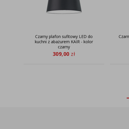
Czarny plafon sufitowy LED do
Czarn
kuchni z abażurem KAIR - kolor
czarny
309,00
zł