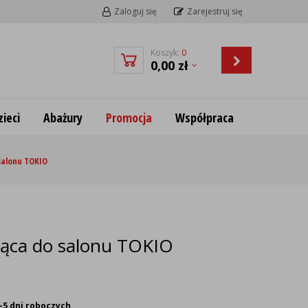
Zaloguj się
Zarejestruj się
Koszyk:
0
0,00
zł
ieci
Abażury
Promocja
Współpraca
salonu TOKIO
jąca do salonu TOKIO
-5 dni roboczych