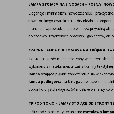
LAMPA STOJĄCA NA 3 NOGACH – POZNAJ NOW
Elegancja i minimalizm, nowoczesność i praktycznoś
nowatorskiego charakteru, który idealnie kompon
aranżację wprowadzając do wnętrza przytulną atmo
do stylowo urządzonych pracowni, gabinetów, ale 
CZARNA LAMPA PODŁOGOWA NA TRÓJNOGU – 
TOKIO jak każdy model dostępny w naszym sklepie
wykonano z metalu, abażur zaś z tkaniny tekstylne
lampa stojąca
pięknie zaprezentuje się w skandy
lampa podłogowa na 3 nogach
wpisze się ideal
dobór kolorystyki daje aż 54 możliwe warianty kol
TRIPOD TOKIO – LAMPY STOJĄCE OD STRONY T
Jeśli chodzi o aspekty techniczne
metalowa lampa