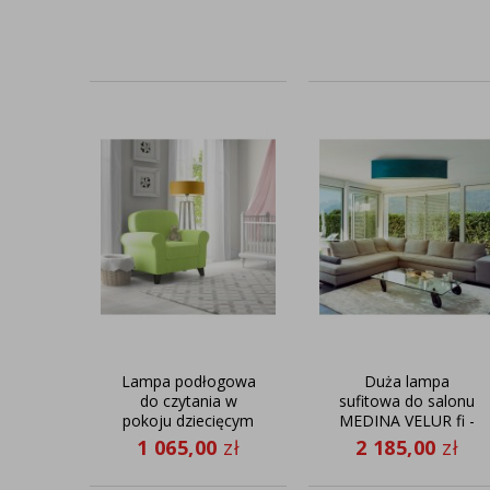
Lampa podłogowa
Duża lampa
do czytania w
sufitowa do salonu
pokoju dziecięcym
MEDINA VELUR fi -
MOSS
100 cm
1 065,00
zł
2 185,00
zł