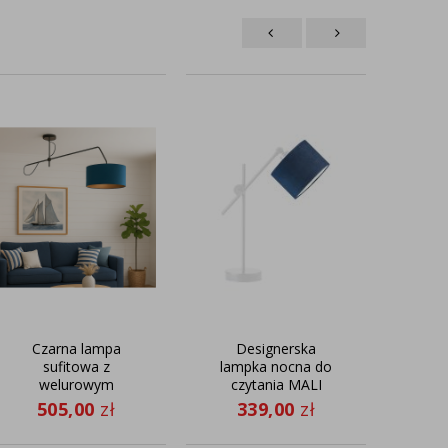
Czarna lampa
Designerska
Kin
sufitowa z
lampka nocna do
gl
welurowym
czytania MALI
abażurem RIO
VELUR
505,00
zł
339,00
zł
2
VELUR