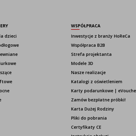
LERY
WSPÓŁPRACA
a dzieci
Inwestycje z branży HoReCa
odłogowe
Współpraca B2B
rewniane
Strefa projektanta
iurkowe
Modele 3D
szące
Nasze realizacje
ftowe
Katalogi z oświetleniem
ocne
Karty podarunkowe | eVouche
e
Zamów bezpłatne próbki!
Karta Dużej Rodziny
Pliki do pobrania
Certyfikaty CE