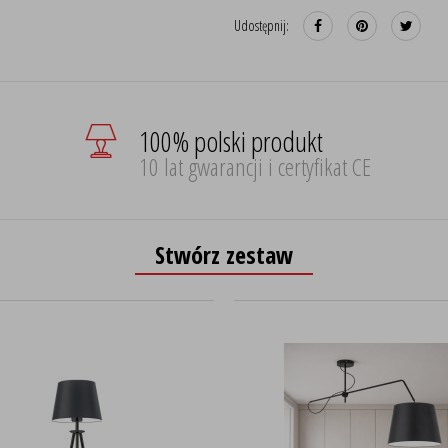
Udostępnij:
100% polski produkt
10 lat gwarancji i certyfikat CE
Stwórz zestaw