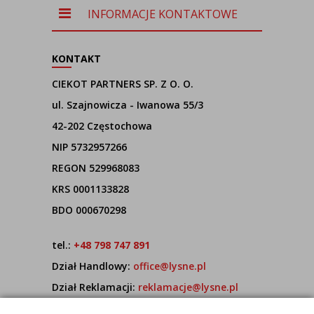
INFORMACJE KONTAKTOWE
KONTAKT
CIEKOT PARTNERS SP. Z O. O.
ul. Szajnowicza - Iwanowa 55/3
42-202 Częstochowa
NIP 5732957266
REGON 529968083
KRS 0001133828
BDO 000670298
tel.:
+48 798 747 891
Dział Handlowy:
office@lysne.pl
Dział Reklamacji:
reklamacje@lysne.pl
Pracujemy od poniedziałku do piątku w godz.