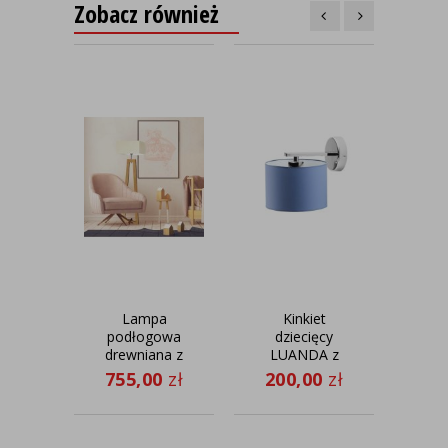
Zobacz również
Lampa
Kinkiet
podłogowa
dziecięcy
prz
drewniana z
LUANDA z
DUB
białym
niebieskim
fi
755,00
zł
200,00
zł
22
abażurem
abażurem
JAWA