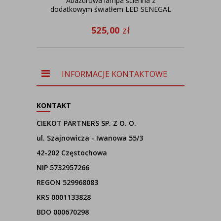
Abażurowa lampa ścienna z
Kre
dodatkowym światłem LED SENEGAL
kw
525,00
zł
INFORMACJE KONTAKTOWE
KONTAKT
CIEKOT PARTNERS SP. Z O. O.
ul. Szajnowicza - Iwanowa 55/3
42-202 Częstochowa
NIP 5732957266
REGON 529968083
KRS 0001133828
BDO 000670298