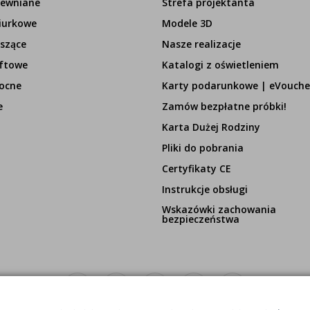
rewniane
Strefa projektanta
iurkowe
Modele 3D
szące
Nasze realizacje
ftowe
Katalogi z oświetleniem
ocne
Karty podarunkowe | eVouche
e
Zamów bezpłatne próbki!
Karta Dużej Rodziny
Pliki do pobrania
Certyfikaty CE
Instrukcje obsługi
Wskazówki zachowania
bezpieczeństwa