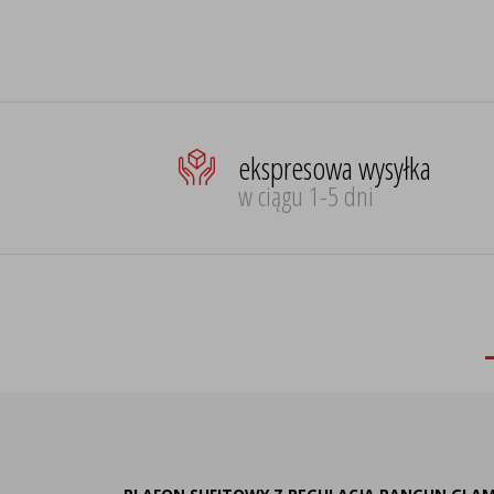
ekspresowa wysyłka
w ciągu 1-5 dni