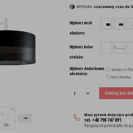
WYSYŁKA:
szacowany czas do 5
Wybierz wzór
abażuru:
Wybierz kolor
stelaża:
Wybierz dodatkowe
denko (+75z
akcesoria:
bez denka
DODAJ DO K
Masz pytanie dotyczące pro
tel. +48 798 747 891
Pracujemy od poniedziałku do pią