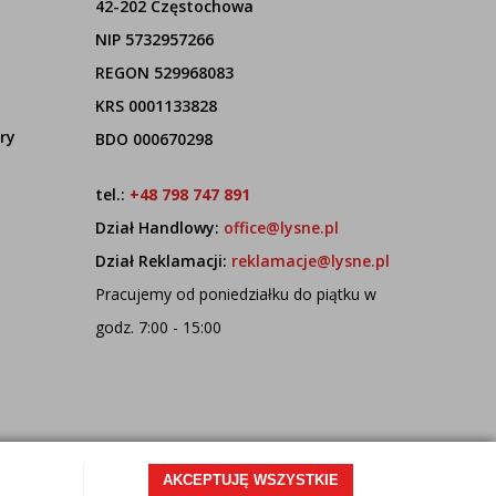
42-202 Częstochowa
NIP 5732957266
REGON 529968083
KRS 0001133828
ry
BDO 000670298
tel.:
+48 798 747 891
Dział Handlowy:
office@lysne.pl
Dział Reklamacji:
reklamacje@lysne.pl
Pracujemy od poniedziałku do piątku w
godz. 7:00 - 15:00
AKCEPTUJĘ WSZYSTKIE