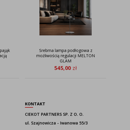
pająk
Srebrna lampa podłogowa z
Cz
acją
możliwością regulacji MELTON
dług
GLAM
545,00
zł
KONTAKT
CIEKOT PARTNERS SP. Z O. O.
ul. Szajnowicza - Iwanowa 55/3