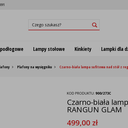
891
 podłogowe
Lampy stołowe
Kinkiety
Lampki dla dz
lafony
Plafony na wysięgniku
Czarno-biała lampa sufitowa nad stół z r
KOD PRODUKTU:
900/273C
Czarno-biała lamp
RANGUN GLAM
499,00
zł