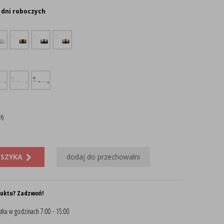
 dni roboczych
ł)
OSZYKA
dodaj do przechowalni
duktu? Zadzwoń!
tku w godzinach 7:00 - 15:00