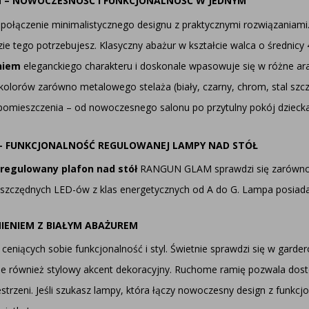
M – NOWOCZESNOŚĆ I FUNKCJONALNOŚĆ W JEDNYM
łączenie minimalistycznego designu z praktycznymi rozwiązaniami. 
zie tego potrzebujesz. Klasyczny abażur w kształcie walca o średnic
niem
eleganckiego charakteru i doskonale wpasowuje się w różne ar
orów zarówno metalowego stelaża (biały, czarny, chrom, stal szczot
 pomieszczenia – od nowoczesnego salonu po przytulny pokój dziecka
- FUNKCJONALNOŚĆ REGULOWANEJ LAMPY NAD STÓŁ
regulowany plafon nad stół
RANGUN GLAM sprawdzi się zarówno w 
czędnych LED-ów z klas energetycznych od A do G. Lampa posiada ce
IENIEM Z BIAŁYM ABAŻUREM
iących sobie funkcjonalność i styl. Świetnie sprawdzi się w garde
e, ale również stylowy akcent dekoracyjny. Ruchome ramię pozwala do
strzeni. Jeśli szukasz lampy, która łączy nowoczesny design z funkcj