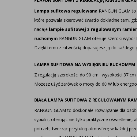
PLAFON SUFITOWY Z REGULACJĄ RANGUN GLA
Lampa sufitowa regulowana
RANGUN GLAM to po
które pozwala skierować światło dokładnie tam, gd
nadaje
lampie sufitowej z regulowanym ramie
ruchomym
RANGUN GLAM oferuje szeroki wybór kol
Dzięki temu z łatwością dopasujesz ją do każdego
LAMPA SUFITOWA NA WYSIĘGNIKU RUCHOMYM 
Z regulacją szerokości do 90 cm i wysokości 37 cm
Możesz użyć żarówek o mocy do 60 W lub energoosz
BIAŁA LAMPA SUFITOWA Z REGULOWANYM RAM
RANGUN GLAM to doskonałe rozwiązanie dla osób cen
sypialni, oferując nie tylko praktyczne oświetleni
potrzeb, tworząc przytulną atmosferę w każdej prze