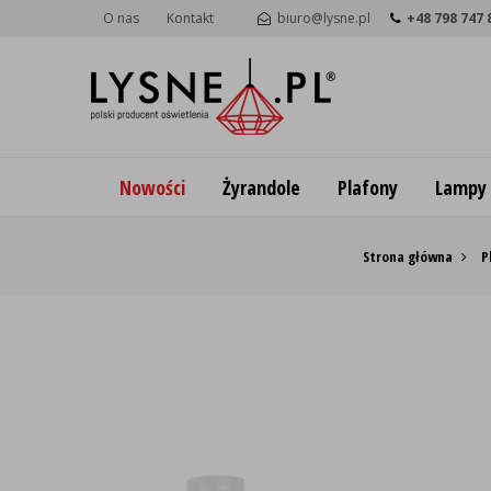
O nas
Kontakt
biuro@lysne.pl
+48 798 747 
Nowości
Żyrandole
Plafony
Lampy
Strona główna
P