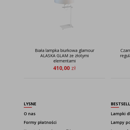
Biała lampka biurkowa glamour
Czar
ALASKA GLAM ze złotymi
regul
elementami
410,00
zł
LYSNE
BESTSEL
O nas
Lampki dl
Formy płatności
Lampy p