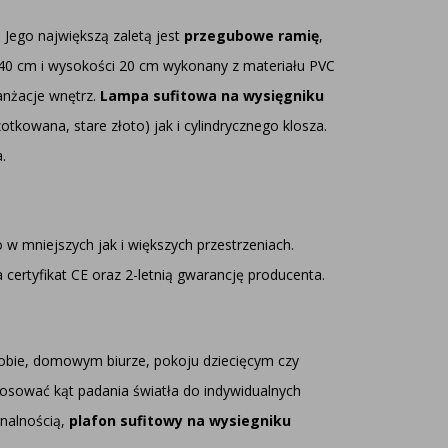
Jego największą zaletą jest
przegubowe ramię
,
y 40 cm i wysokości 20 cm wykonany z materiału PVC
anżacje wnętrz.
Lampa sufitowa na wysięgniku
kowana, stare złoto) jak i cylindrycznego klosza.
.
mniejszych jak i większych przestrzeniach.
rtyfikat CE oraz 2-letnią gwarancję producenta.
robie, domowym biurze, pokoju dziecięcym czy
stosować kąt padania światła do indywidualnych
onalnością,
plafon sufitowy na wysiegniku