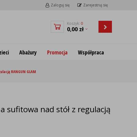
Zaloguj się
Zarejestruj się
Koszyk:
0
0,00
zł
ieci
Abażury
Promocja
Współpraca
egulacją RANGUN GLAM
a sufitowa nad stół z regulacją