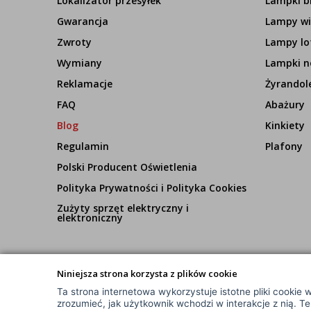
Lokalizator przesyłek
Lampki b
Gwarancja
Lampy wi
Zwroty
Lampy lo
Wymiany
Lampki n
Reklamacje
Żyrandol
FAQ
Abażury
Blog
Kinkiety
Regulamin
Plafony
Polski Producent Oświetlenia
Polityka Prywatności i Polityka Cookies
Zużyty sprzęt elektryczny i
elektroniczny
Niniejsza strona korzysta z plików cookie
Ta strona internetowa wykorzystuje istotne pliki cookie w
© Wszelkie Prawa Zastrzeżone
zrozumieć, jak użytkownik wchodzi w interakcje z nią. T