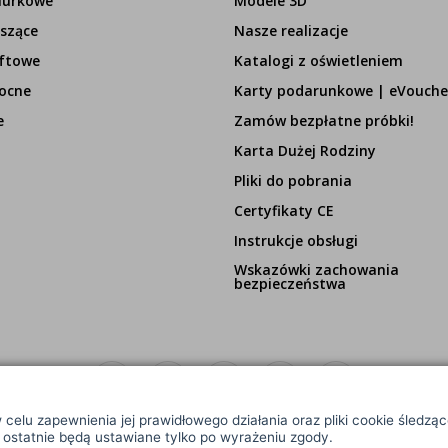
iurkowe
Modele 3D
szące
Nasze realizacje
ftowe
Katalogi z oświetleniem
ocne
Karty podarunkowe | eVouche
e
Zamów bezpłatne próbki!
Karta Dużej Rodziny
Pliki do pobrania
Certyfikaty CE
Instrukcje obsługi
Wskazówki zachowania
bezpieczeństwa
 celu zapewnienia jej prawidłowego działania oraz pliki cookie śledzą
e ostatnie będą ustawiane tylko po wyrażeniu zgody.