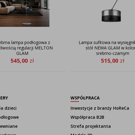
ebrna lampa podłogowa z
Lampa sufitowa na wysięgni
liwością regulacji MELTON
stół NEWA GLAM w kolo
GLAM
srebrno-czarnym
545,00
zł
515,00
zł
LERY
WSPÓŁPRACA
a dzieci
Inwestycje z branży HoReCa
odłogowe
Współpraca B2B
rewniane
Strefa projektanta