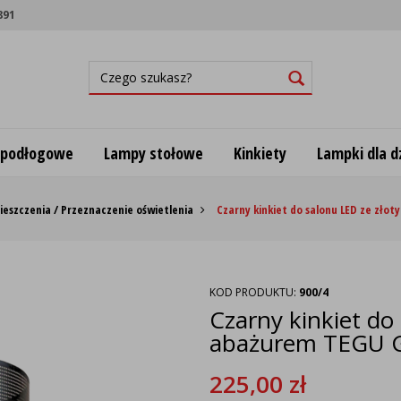
891
 podłogowe
Lampy stołowe
Kinkiety
Lampki dla dz
eszczenia / Przeznaczenie oświetlenia
Czarny kinkiet do salonu LED ze zł
KOD PRODUKTU:
900/4
Czarny kinkiet do
abażurem TEGU
225,00
zł