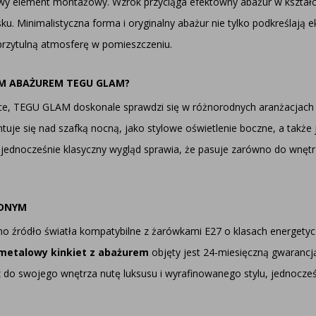
lowy element montażowy. Wzrok przyciąga efektowny abażur w kształci
ku. Minimalistyczna forma i oryginalny abażur nie tylko podkreślają 
c przytulną atmosferę w pomieszczeniu.
TYM ABAŻUREM TEGU GLAM?
tyce, TEGU GLAM doskonale sprawdzi się w różnorodnych aranżacjach w
ntuje się nad szafką nocną, jako stylowe oświetlenie boczne, a także
jednocześnie klasyczny wygląd sprawia, że pasuje zarówno do wnętrz
EDNYM
o źródło światła kompatybilne z żarówkami E27 o klasach energety
metalowy kinkiet z abażurem
objęty jest 24-miesięczną gwarancj
do swojego wnętrza nutę luksusu i wyrafinowanego stylu, jednocześ