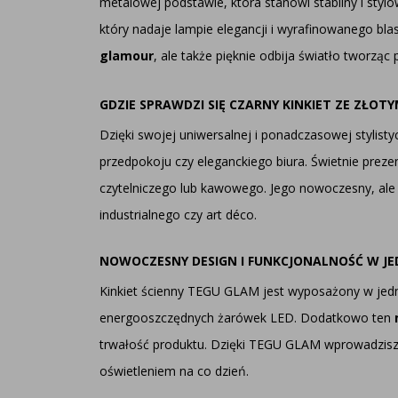
metalowej podstawie, która stanowi stabilny i sty
który nadaje lampie elegancji i wyrafinowanego blas
glamour
, ale także pięknie odbija światło tworzą
GDZIE SPRAWDZI SIĘ CZARNY KINKIET ZE ZŁO
Dzięki swojej uniwersalnej i ponadczasowej stylis
przedpokoju czy eleganckiego biura. Świetnie preze
czytelniczego lub kawowego. Jego nowoczesny, ale 
industrialnego czy art déco.
NOWOCZESNY DESIGN I FUNKCJONALNOŚĆ W J
Kinkiet ścienny TEGU GLAM jest wyposażony w jedn
energooszczędnych żarówek LED. Dodatkowo ten
trwałość produktu. Dzięki TEGU GLAM wprowadzisz 
oświetleniem na co dzień.