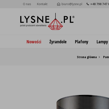
O nas
Kontakt
biuro@lysne.pl
+48 798 747 
Nowości
Żyrandole
Plafony
Lampy
Strona główna
Pomi