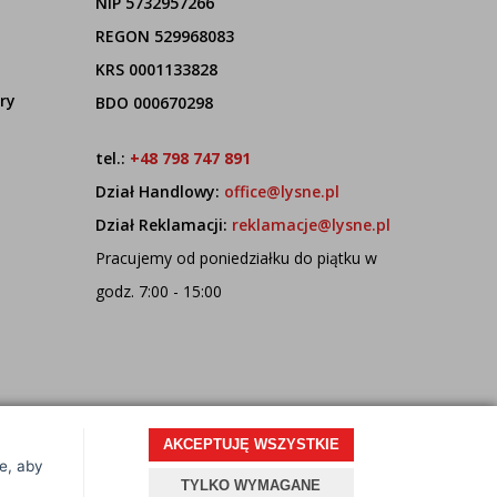
NIP 5732957266
REGON 529968083
KRS 0001133828
ry
BDO 000670298
tel.:
+48 798 747 891
Dział Handlowy:
office@lysne.pl
Dział Reklamacji:
reklamacje@lysne.pl
Pracujemy od poniedziałku do piątku w
godz. 7:00 - 15:00
AKCEPTUJĘ WSZYSTKIE
ce, aby
Projekt i oprogramowanie sklepu:
ebexo
TYLKO WYMAGANE