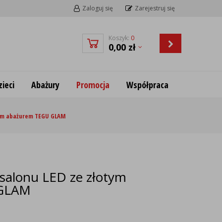
Zaloguj się
Zarejestruj się
Koszyk:
0
0,00
zł
ieci
Abażury
Promocja
Współpraca
otym abażurem TEGU GLAM
 salonu LED ze złotym
 GLAM