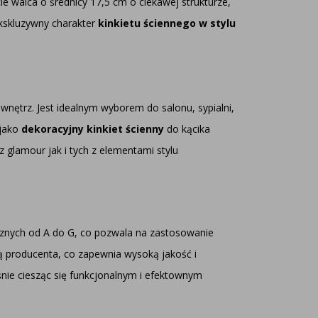
e walca o średnicy 17,5 cm o ciekawej strukturze,
ekskluzywny charakter
kinkietu ściennego w stylu
nętrz. Jest idealnym wyborem do salonu, sypialni,
 jako
dekoracyjny kinkiet ścienny
do kącika
 glamour jak i tych z elementami stylu
cznych od A do G, co pozwala na zastosowanie
ą producenta, co zapewnia wysoką jakość i
nie ciesząc się funkcjonalnym i efektownym