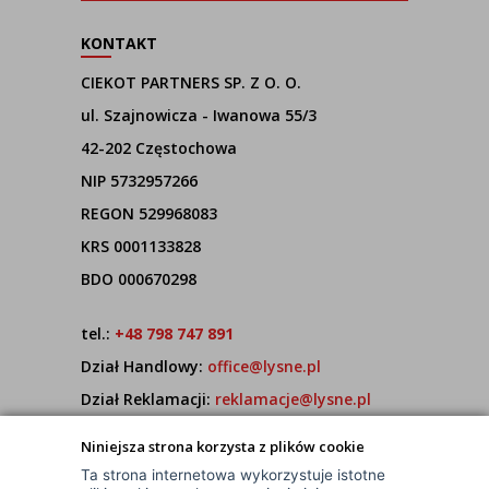
KONTAKT
CIEKOT PARTNERS SP. Z O. O.
ul. Szajnowicza - Iwanowa 55/3
42-202 Częstochowa
NIP 5732957266
REGON 529968083
KRS 0001133828
BDO 000670298
tel.:
+48 798 747 891
Dział Handlowy:
office@lysne.pl
Dział Reklamacji:
reklamacje@lysne.pl
Pracujemy od poniedziałku do piątku w godz.
Niniejsza strona korzysta z plików cookie
7:00 - 15:00
Ta strona internetowa wykorzystuje istotne