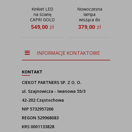
Kinkiet LED
Nowoczesna
S
na ścianę
lampa
CAPRI GOLD
wisząca do
po
kuchni nad
do s
549,00
zł
379,00
zł
85
stół SARI
wy
GOLD z
T
abażurem w
kolorze
zieleni
INFORMACJE KONTAKTOWE
butelkowej
KONTAKT
CIEKOT PARTNERS SP. Z O. O.
ul. Szajnowicza - Iwanowa 55/3
42-202 Częstochowa
NIP 5732957266
REGON 529968083
KRS 0001133828