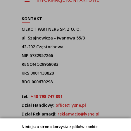
INFORMACJE KONTAKTOWE
KONTAKT
CIEKOT PARTNERS SP. Z O. O.
ul. Szajnowicza - Iwanowa 55/3
42-202 Częstochowa
NIP 5732957266
REGON 529968083
KRS 0001133828
BDO 000670298
tel.:
+48 798 747 891
Dział Handlowy:
office@lysne.pl
Dział Reklamacji:
reklamacje@lysne.pl
Pracujemy od poniedziałku do piątku w godz.
Niniejsza strona korzysta z plików cookie