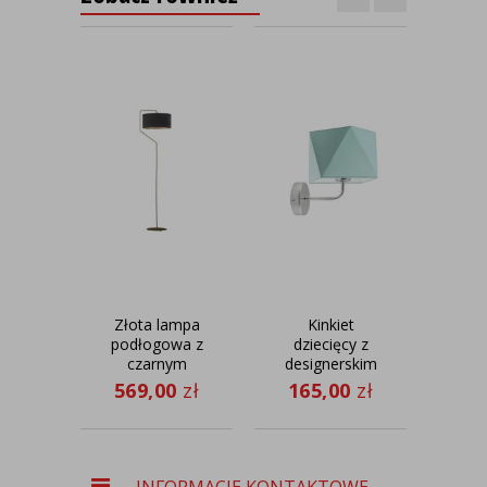
Złota lampa
Kinkiet
Chr
podłogowa z
dziecięcy z
czarnym
designerskim
śc
abażurem ze
abażurem
ref
569,00
zł
165,00
zł
51
złotym
TURYN
wnętrzem
S
TESALLIA
VELUR