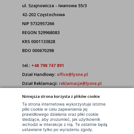
ul. Szajnowicza - Iwanowa 55/3
42-202 Częstochowa
NIP 5732957266
REGON 529968083
KRS 0001133828
BDO 000670298
tel.:
+48 798 747 891
Dział Handlowy:
office@lysne.pl
Dział Reklamacji:
reklamacje@lysne.pl
Pracujemy od poniedziałku do piątku w godz.
Niniejsza strona korzysta z plików cookie
7:00 - 15:00
Ta strona internetowa wykorzystuje istotne
pliki cookie w celu zapewnienia jej
prawidłowego działania oraz pliki cookie
śledzące, aby zrozumieć, jak użytkownik
wchodzi w interakcje z nią. Te ostatnie będą
ustawiane tylko po wyrażeniu zgody.