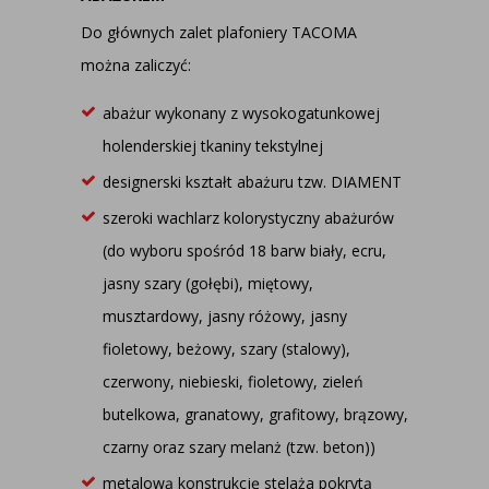
Do głównych zalet plafoniery TACOMA
można zaliczyć:
abażur wykonany z wysokogatunkowej
holenderskiej tkaniny tekstylnej
designerski kształt abażuru tzw. DIAMENT
szeroki wachlarz kolorystyczny abażurów
(do wyboru spośród 18 barw biały, ecru,
jasny szary (gołębi), miętowy,
musztardowy, jasny różowy, jasny
fioletowy, beżowy, szary (stalowy),
czerwony, niebieski, fioletowy, zieleń
butelkowa, granatowy, grafitowy, brązowy,
czarny oraz szary melanż (tzw. beton))
metalową konstrukcję stelaża pokrytą