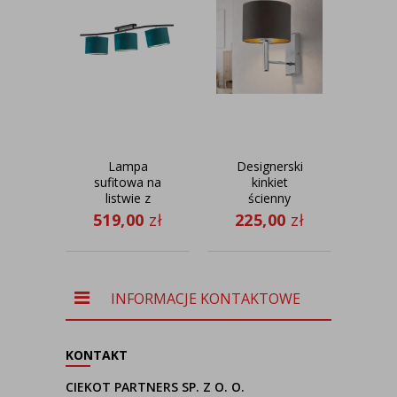
Lampa
Designerski
Ośw
sufitowa na
kinkiet
do
listwie z
ścienny
DA
welurowymi
czarny LED
519,00
zł
225,00
zł
40
abażurami
TEGU GOLD
CARTAGENA
lampa
VELUR 3-
ścienna do
punktowa
salonu
regulowana
INFORMACJE KONTAKTOWE
KONTAKT
CIEKOT PARTNERS SP. Z O. O.