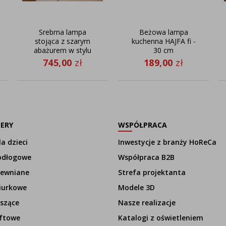
Srebrna lampa
Beżowa lampa
stojąca z szarym
kuchenna HAJFA fi -
abażurem w stylu
30 cm
skandynawskim
745,00
zł
189,00
zł
VIGO lampa
podłogowa z
ruchomym
ramieniem
LERY
WSPÓŁPRACA
a dzieci
Inwestycje z branży HoReCa
odłogowe
Współpraca B2B
rewniane
Strefa projektanta
iurkowe
Modele 3D
szące
Nasze realizacje
ftowe
Katalogi z oświetleniem