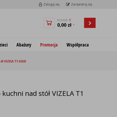
Zaloguj się
Zarejestruj się
Koszyk:
0
0,00
zł
ieci
Abażury
Promocja
Współpraca
tół VIZELA T1 GOLD
 kuchni nad stół VIZELA T1