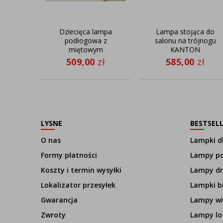
Dziecięca lampa
Lampa stojąca do
podłogowa z
salonu na trójnogu
miętowym
KANTON
abażurem TALLIN
509,00
zł
585,00
zł
LYSNE
BESTSEL
O nas
Lampki dl
Formy płatności
Lampy p
Koszty i termin wysyłki
Lampy d
Lokalizator przesyłek
Lampki b
Gwarancja
Lampy wi
Zwroty
Lampy lo