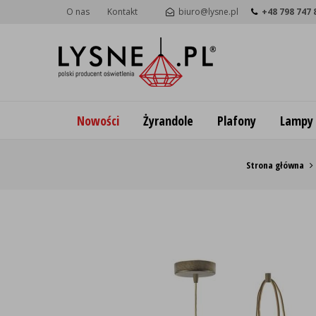
O nas
Kontakt
biuro@lysne.pl
+48 798 747 
Nowości
Żyrandole
Plafony
Lampy
Strona główna