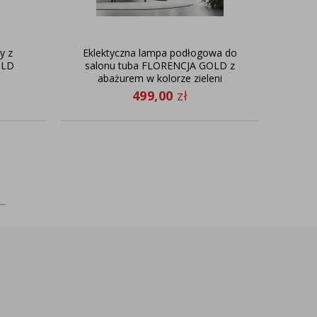
y z
Eklektyczna lampa podłogowa do
OLD
salonu tuba FLORENCJA GOLD z
abażurem w kolorze zieleni
butelkowej ze złotym wnętrzem
499,00
zł