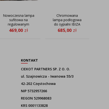
Nowoczesna lampa
Chromowana
Oryg
sufitowa na
lampa podłogowa
po
regulowanym
do sypialni IBIZA
sa
wysięgniku JUMA z
469,00
zł
685,00
zł
5
abażurem zieleń
butelkowa
KONTAKT
CIEKOT PARTNERS SP. Z O. O.
ul. Szajnowicza - Iwanowa 55/3
42-202 Częstochowa
NIP 5732957266
REGON 529968083
KRS 0001133828