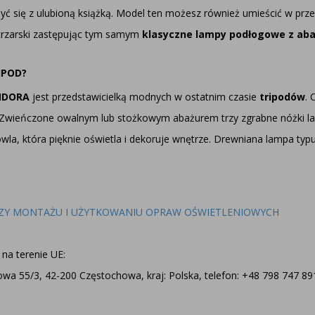
yć się z ulubioną książką. Model ten możesz również umieścić w prze
ętrzarski zastępując tym samym
klasyczne lampy podłogowe z ab
IPOD?
NDORA
jest przedstawicielką modnych w ostatnim czasie
tripodów
. 
 Zwieńczone owalnym lub stożkowym abażurem trzy zgrabne nóżki lampy
wla, która pięknie oświetla i dekoruje wnętrze. Drewniana lampa ty
ZY MONTAŻU I UŻYTKOWANIU OPRAW OŚWIETLENIOWYCH
na terenie UE:
a 55/3, 42-200 Częstochowa, kraj: Polska, telefon: +48 798 747 891,