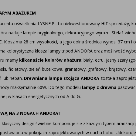
ZARYM ABAŻUREM
ucenta oświetlenia LYSNE.PL
to niekwestionowany HIT sprzedaży, któ
która nadaje lampie oryginalnego, dekoracyjnego wyrazu. Stelaż wień
 PVC. Klosz ma 28 cm wysokości, a jego dolna średnica wynosi 37 cm i
ma kolorystyczna klosza lampy tripod ANDORA oraz możliwość wybor
boru mamy
kilkanaście kolorów abażura
: biały, ecru, jasny szary 
eski, fioletowy, zieleń butelkowa, granatowy, grafitowy, brązowy, cza
ń lub heban.
Drewniana lampa stojąca ANDORA
została zaprojekt
 mocy maksymalnie 60W. Do tego modelu
lampy z drewna
pasować 
alnej w klasach energetycznych od A do G.
OWĄ NA 3 NOGACH ANDORA?
j klasyczny design świetnie komponuje się z każdym typem aranżacji
że postawiona w pokojach zaprojektowanych w duchu boho. Udekoruje