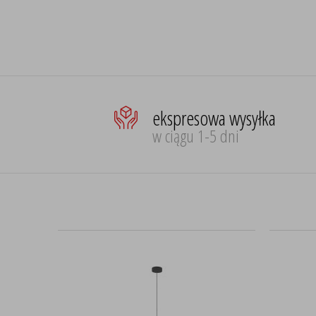
ekspresowa wysyłka
w ciągu 1-5 dni