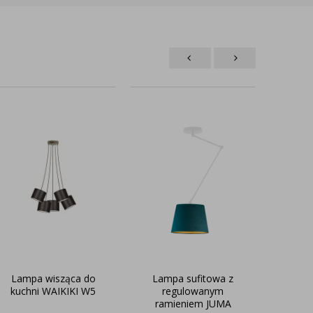
Lampa wisząca do
Lampa sufitowa z
Dzi
kuchni WAIKIKI W5
regulowanym
p
ramieniem JUMA
wys