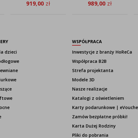
złotym wnętrzem
regulowanym
919,00
zł
989,00
zł
CANCUN GOLD
COLMA
lampa stojąca biała
złoty środek – styl
glamour
LERY
WSPÓŁPRACA
a dzieci
Inwestycje z branży HoReCa
odłogowe
Współpraca B2B
rewniane
Strefa projektanta
iurkowe
Modele 3D
szące
Nasze realizacje
ftowe
Katalogi z oświetleniem
ocne
Karty podarunkowe | eVouche
e
Zamów bezpłatne próbki!
Karta Dużej Rodziny
Pliki do pobrania