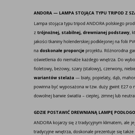
ANDORA — LAMPA STOJĄCA TYPU TRIPOD Z S
Lampa stojąca typu tripod ANDORA
polskiego prod
z
trójnożnej, stabilnej, drewnianej podstawy
, 
jakości tkaniny holenderskiej podklejonej na folii
na
doskonałe proporcje
projektu. Różnorodna ga
oświetlenia do niemalże każdego wnętrza. Do wy
fioletowy, beżowy, szary (stalowy), czerwony, niebi
wariantów stelaża
— biały, popielaty, dąb, maho
powinna być wyposażona w tzw. duży gwint E27 o
dowolnej barwie światła – ciepłej, zimnej lub neutr
GDZIE POSTAWIĆ DREWNIANĄ LAMPĘ PODŁOG
ANDORA kojarzy się z tradycyjnym klimatem, ale je
tradycyjne wnętrza, doskonale prezentuje się tak