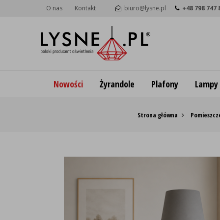
O nas
Kontakt
biuro@lysne.pl
+48 798 747 
Nowości
Żyrandole
Plafony
Lampy
Strona główna
Pomieszcze