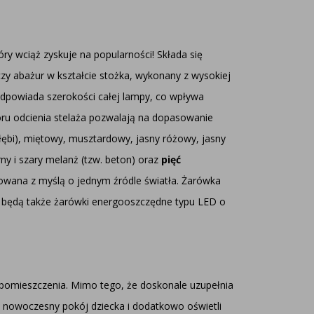
ry wciąż zyskuje na popularności! Składa się
czy abażur w kształcie stożka, wykonany z wysokiej
 odpowiada szerokości całej lampy, co wpływa
u odcienia stelaża pozwalają na dopasowanie
(gołębi), miętowy, musztardowy, jasny różowy, jasny
rny i szary melanż (tzw. beton) oraz
pięć
owana z myślą o jednym źródle światła. Żarówka
będą także żarówki energooszczędne typu LED o
 pomieszczenia. Mimo tego, że doskonale uzupełnia
 nowoczesny pokój dziecka i dodatkowo oświetli