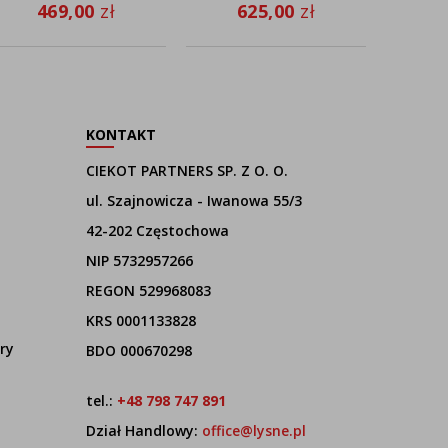
VELUR
czyt
469,00
zł
625,00
zł
9
a
poko
KONTAKT
CIEKOT PARTNERS SP. Z O. O.
ul. Szajnowicza - Iwanowa 55/3
42-202 Częstochowa
NIP 5732957266
REGON 529968083
KRS 0001133828
ry
BDO 000670298
tel.:
+48 798 747 891
Dział Handlowy:
office@lysne.pl