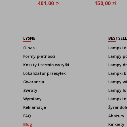
abażurem
401,00
zł
150,00
zł
LYSNE
BESTSEL
O nas
Lampki dl
Formy płatności
Lampy p
Koszty i termin wysyłki
Lampy d
Lokalizator przesyłek
Lampki b
Gwarancja
Lampy wi
Zwroty
Lampy lo
Wymiany
Lampki n
Reklamacje
Żyrandol
FAQ
Abażury
Blog
Kinkiety