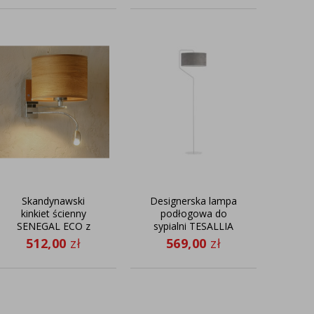
Skandynawski
Designerska lampa
Biała
kinkiet ścienny
podłogowa do
do sy
SENEGAL ECO z
sypialni TESALLIA
dodatkowym
VELUR
512,00
zł
569,00
zł
1
panelem LED