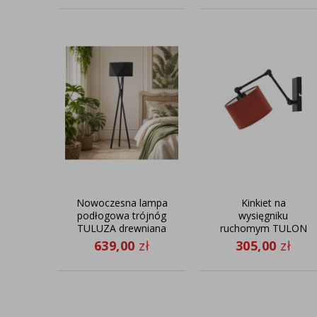
Nowoczesna lampa
Kinkiet na
podłogowa trójnóg
wysięgniku
TULUZA drewniana
ruchomym TULON
lampa stojąca do
639,00
zł
305,00
zł
sypialni