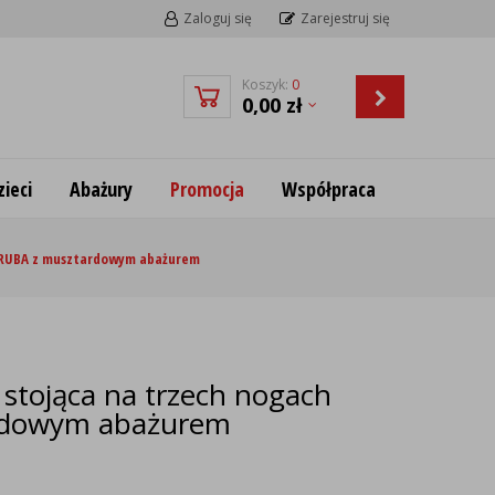
Zaloguj się
Zarejestruj się
Koszyk:
0
0,00
zł
ieci
Abażury
Promocja
Współpraca
 ARUBA z musztardowym abażurem
stojąca na trzech nogach
rdowym abażurem