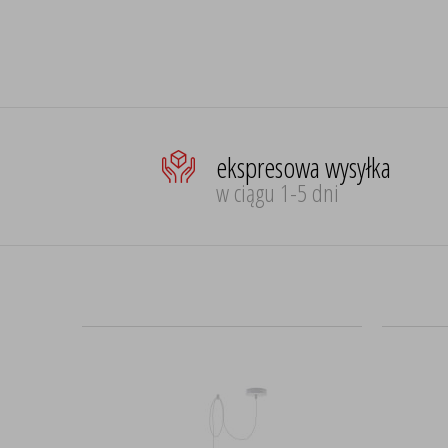
ekspresowa wysyłka
w ciągu 1-5 dni