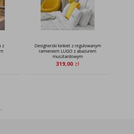
 z
Designerski kinkiet z regulowanym
em
ramieniem LUGO z abażurem
musztardowym
319,00
zł