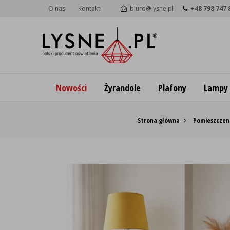
O nas
Kontakt
biuro@lysne.pl
+48 798 747 
Nowości
Żyrandole
Plafony
Lampy
Strona główna
Pomieszczeni