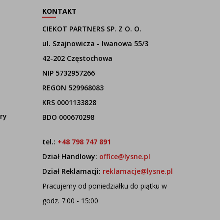
KONTAKT
CIEKOT PARTNERS SP. Z O. O.
ul. Szajnowicza - Iwanowa 55/3
42-202 Częstochowa
NIP 5732957266
REGON 529968083
KRS 0001133828
ry
BDO 000670298
tel.:
+48 798 747 891
Dział Handlowy:
office@lysne.pl
Dział Reklamacji:
reklamacje@lysne.pl
Pracujemy od poniedziałku do piątku w
godz. 7:00 - 15:00