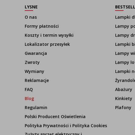
LYSNE
BESTSEL
O nas
Lampki dl
Formy płatności
Lampy p
Koszty i termin wysyłki
Lampy d
Lokalizator przesyłek
Lampki b
Gwarancja
Lampy wi
Zwroty
Lampy lo
Wymiany
Lampki n
Reklamacje
Żyrandol
FAQ
Abażury
Blog
Kinkiety
Regulamin
Plafony
Polski Producent Oświetlenia
Polityka Prywatności i Polityka Cookies
Zużyty sprzęt elektryczny i