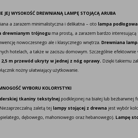
E JEJ WYSOKOŚĆ DREWNIANĄ LAMPĘ STOJĄCĄ ARUBA
iana a zarazem minimalistyczna i delikatna – oto
lampa podłogowa
a drewnianym trójnogu
ma prostą, a zarazem bardzo interesującą
onwencję nowoczesnego ale i klasycznego wnętrza.
Drewniana lamp
ych hotelach, a także w zaciszu domowym. Szczególnie efektownie 
t
2,5 m przewód ukryty w jednej z nóg oprawy.
Dzięki takiemu za
łącznik nożny ułatwiający użytkowanie.
 MNOGOŚĆ WYBORU KOLORYSTYKI
erskiej tkaniny tekstylnej
podklejonej na białej lub bezbarwnej f
 Niezaprzeczalną zaletą tej
lampy stojącej z drewna
jest wybór kol
 popielatego, dębowego, mahoniowego oraz hebanowego).
Lampę sto