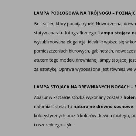
LAMPA PODŁOGOWA NA TRÓJNOGU – POZNAJCI
Bestseller, który podbija rynek! Nowoczesna, drewn
statyw aparatu fotograficznego.
Lampa stojąca n
wysublimowaną elegancją. Idealnie wpisze się w k
pomieszczeniach biurowych, gabinetach, nowoczesn
atutem tego modelu drewnianej lampy stojącej jes
za estetykę. Oprawa wyposażona jest również we w
LAMPA STOJĄCA NA DREWNIANYCH NOGACH –
Abażur w kształcie stożka wykonany został z
holend
natomiast stelaż to
naturalne drewno sosnowe
.
kolorystycznych oraz 5 kolorów drewna (białego,
i oszczędnego stylu.