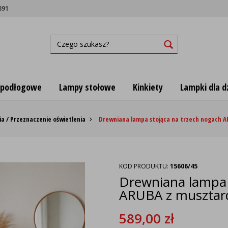
891
 podłogowe
Lampy stołowe
Kinkiety
Lampki dla dz
a / Przeznaczenie oświetlenia
Drewniana lampa stojąca na trzech nogach
KOD PRODUKTU:
15606/45
Drewniana lampa 
ARUBA z muszta
589,00
zł