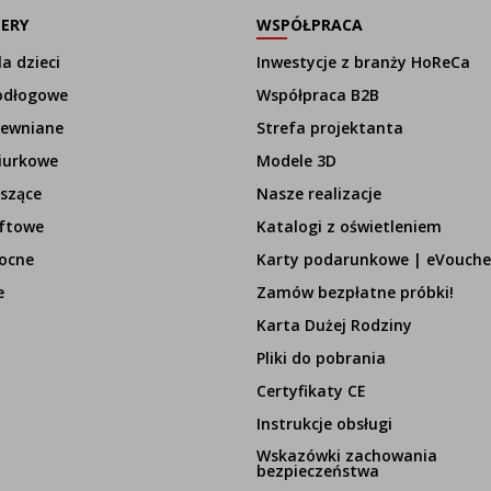
LERY
WSPÓŁPRACA
a dzieci
Inwestycje z branży HoReCa
odłogowe
Współpraca B2B
rewniane
Strefa projektanta
iurkowe
Modele 3D
szące
Nasze realizacje
ftowe
Katalogi z oświetleniem
ocne
Karty podarunkowe | eVouche
e
Zamów bezpłatne próbki!
Karta Dużej Rodziny
Pliki do pobrania
Certyfikaty CE
Instrukcje obsługi
Wskazówki zachowania
bezpieczeństwa