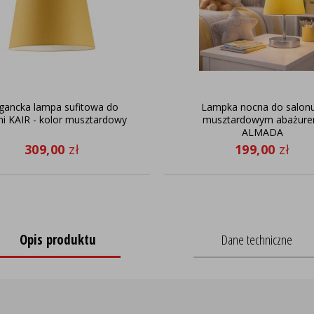
egancka lampa sufitowa do
Lampka nocna do salonu
ni KAIR - kolor musztardowy
musztardowym abażur
ALMADA
309,00
zł
199,00
zł
Opis produktu
Dane techniczne