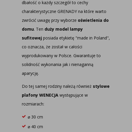
dbałość o każdy szczegół to cechy
charakterystyczne GRENADY na które warto
zwrócić uwagę przy wyborze
oświetlenia do
domu
. Ten
duży model lampy
sufitowej
posiada etykietę "made in Poland",
co oznacza, że został w całości
wyprodukowany w Polsce. Gwarantuje to
solidność wykonania jak i nienaganną
aparycję.
Do tej samej rodziny należą również
stylowe
plafony WENECJA
występujące w
rozmiarach:
⌀ 30 cm
⌀ 40 cm