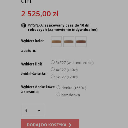
cm
2 525,00
zł
WYSYŁKA:
szacowany czas do 10 dni
roboczych (zamówienie indywidualne)
Wybierz kolor
abażuru:
3xE27 (w standardzie)
Wybierz ilość
4xE27 (+10zł)
źródeł światła:
5xE27 (+20zł)
Wybierz dodatkowe
denko (+550zł)
akcesoria:
bez denka
DODAJ DO KOSZYKA