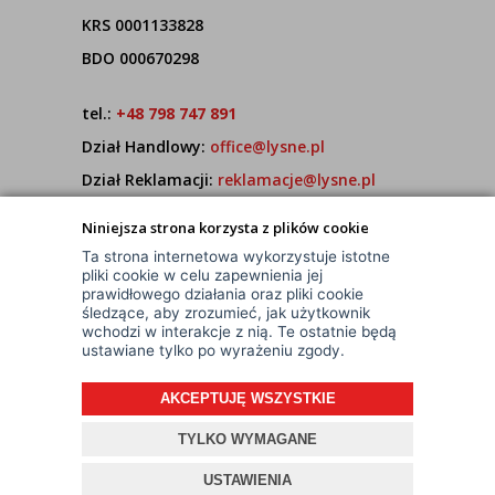
KRS 0001133828
BDO 000670298
tel.:
+48 798 747 891
Dział Handlowy:
office@lysne.pl
Dział Reklamacji:
reklamacje@lysne.pl
Pracujemy od poniedziałku do piątku w godz.
Niniejsza strona korzysta z plików cookie
7:00 - 15:00
Ta strona internetowa wykorzystuje istotne
pliki cookie w celu zapewnienia jej
prawidłowego działania oraz pliki cookie
śledzące, aby zrozumieć, jak użytkownik
wchodzi w interakcje z nią. Te ostatnie będą
ustawiane tylko po wyrażeniu zgody.
AKCEPTUJĘ WSZYSTKIE
© Wszelkie Prawa Zastrzeżone
Projekt i oprogramowanie sklepu:
ebexo
TYLKO WYMAGANE
USTAWIENIA