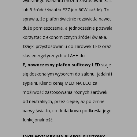
wybranego wariantu można zastosować 3, 4
lub 5 źródeł światła E27 (do 60W każde). To
sprawia, że plafon świetnie rozświetla nawet
duże pomieszczenia, a jednocześnie pozwala
korzystać z ekonomicznych źródeł światła.
Dzięki przystosowaniu do żarówek LED oraz
klas energetycznych od A++ do
E,
nowoczesny plafon sufitowy LED
staje
się doskonałym wyborem do salonu, jadalni i
sypialni. Klienci cenią MEDINA ECO za
możliwość zastosowania różnych żarówek –
od neutralnych, przez ciepłe, aż po zimne
barwy światła, co dodatkowo podkreśla jego
funkcjonalność.
JAKIE WYMIARY MA PLAFON SUFITOWY