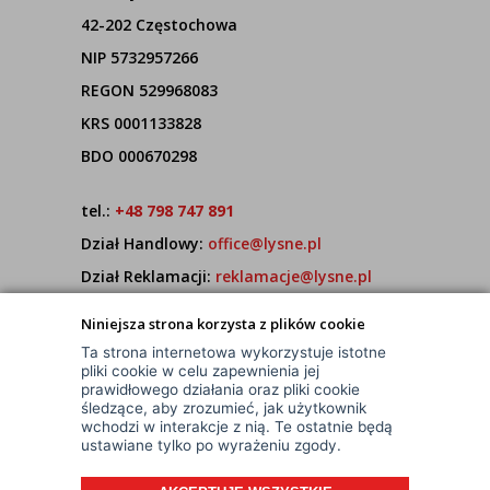
42-202 Częstochowa
NIP 5732957266
REGON 529968083
KRS 0001133828
BDO 000670298
tel.:
+48 798 747 891
Dział Handlowy:
office@lysne.pl
Dział Reklamacji:
reklamacje@lysne.pl
Pracujemy od poniedziałku do piątku w godz.
Niniejsza strona korzysta z plików cookie
7:00 - 15:00
Ta strona internetowa wykorzystuje istotne
pliki cookie w celu zapewnienia jej
prawidłowego działania oraz pliki cookie
śledzące, aby zrozumieć, jak użytkownik
wchodzi w interakcje z nią. Te ostatnie będą
ustawiane tylko po wyrażeniu zgody.