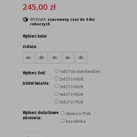
245,00
zł
WYSYŁKA:
szacowany czas do 4 dni
roboczych
Wybierz kolor
stelaża:
1xE27 (w standardzie)
Wybierz ilość
2xE27 (+50zł)
źródeł światła:
3xE27 (+55zł)
4xE27 (+65zł)
5xE27 (+75zł)
Wybierz dodatkowe
denko (+75zł)
akcesoria:
bez denka