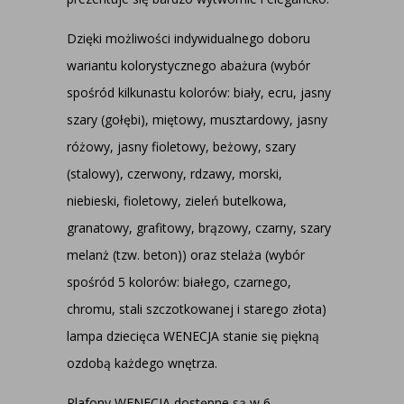
Dzięki możliwości indywidualnego doboru
wariantu kolorystycznego abażura (wybór
spośród kilkunastu kolorów: biały, ecru, jasny
szary (gołębi), miętowy, musztardowy, jasny
różowy, jasny fioletowy, beżowy, szary
(stalowy), czerwony, rdzawy, morski,
niebieski, fioletowy, zieleń butelkowa,
granatowy, grafitowy, brązowy, czarny, szary
melanż (tzw. beton)) oraz stelaża (wybór
spośród 5 kolorów: białego, czarnego,
chromu, stali szczotkowanej i starego złota)
lampa dziecięca WENECJA stanie się piękną
ozdobą każdego wnętrza.
Plafony WENECJA dostępne są w 6