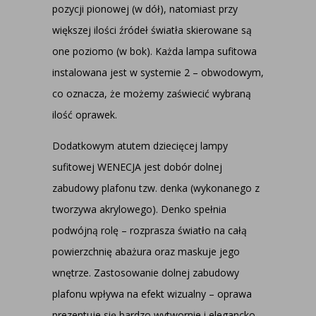
pozycji pionowej (w dół), natomiast przy
większej ilości źródeł światła skierowane są
one poziomo (w bok). Każda lampa sufitowa
instalowana jest w systemie 2 – obwodowym,
co oznacza, że możemy zaświecić wybraną
ilość oprawek.
Dodatkowym atutem dziecięcej lampy
sufitowej WENECJA jest dobór dolnej
zabudowy plafonu tzw. denka (wykonanego z
tworzywa akrylowego). Denko spełnia
podwójną rolę – rozprasza światło na całą
powierzchnię abażura oraz maskuje jego
wnętrze. Zastosowanie dolnej zabudowy
plafonu wpływa na efekt wizualny – oprawa
prezentuje się bardzo wytwornie i elegancko.