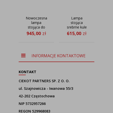
Nowoczesna
Lampa
2-
lampa
stojąca
kin
stojąca do
srebrne kule
do c
salonu
LIZBONA
s
945,00
zł
615,00
zł
54
regulowana z
GOLD
S
wysięgnikiem
GLA
FOYA
INFORMACJE KONTAKTOWE
KONTAKT
CIEKOT PARTNERS SP. Z O. O.
ul. Szajnowicza - Iwanowa 55/3
42-202 Częstochowa
NIP 5732957266
REGON 529968083