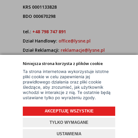
KRS 0001133828
BDO 000670298
tel.:
+48 798 747 891
Dział Handlowy:
office@lysne.pl
Dział Reklamacji:
reklamacje@lysne.pl
Pracujemy od poniedziałku do piątku w godz.
Niniejsza strona korzysta z plików cookie
7:00 - 15:00
Ta strona internetowa wykorzystuje istotne
pliki cookie w celu zapewnienia jej
prawidłowego działania oraz pliki cookie
śledzące, aby zrozumieć, jak użytkownik
wchodzi w interakcje z nią. Te ostatnie będą
ustawiane tylko po wyrażeniu zgody.
AKCEPTUJĘ WSZYSTKIE
© Wszelkie Prawa Zastrzeżone
Projekt i oprogramowanie sklepu:
ebexo
TYLKO WYMAGANE
USTAWIENIA