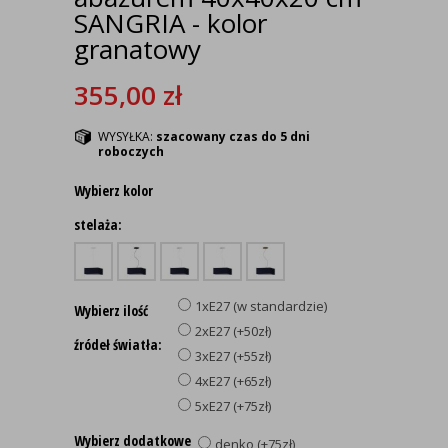
SANGRIA - kolor
granatowy
355,00
zł
WYSYŁKA:
szacowany czas do 5 dni
roboczych
Wybierz kolor
stelaża:
1xE27 (w standardzie)
Wybierz ilość
2xE27 (+50zł)
źródeł światła:
3xE27 (+55zł)
4xE27 (+65zł)
5xE27 (+75zł)
Wybierz dodatkowe
denko (+75zł)