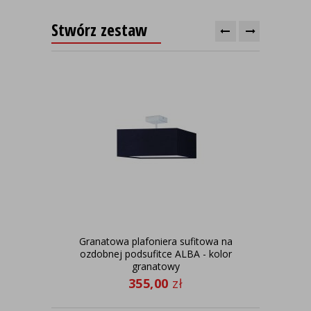
Stwórz zestaw
Granatowa plafoniera sufitowa na
K
ozdobnej podsufitce ALBA - kolor
granatowy
355,00
zł