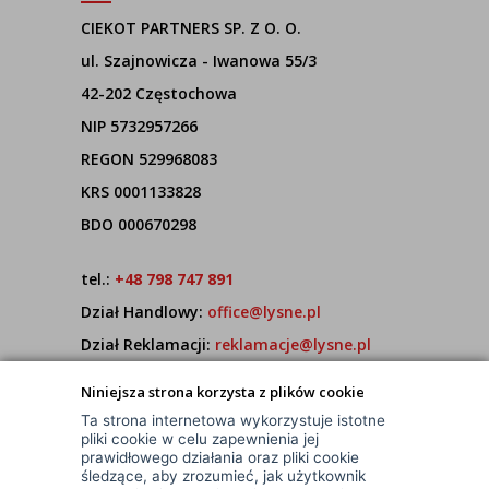
CIEKOT PARTNERS SP. Z O. O.
ul. Szajnowicza - Iwanowa 55/3
42-202 Częstochowa
NIP 5732957266
REGON 529968083
KRS 0001133828
BDO 000670298
tel.:
+48 798 747 891
Dział Handlowy:
office@lysne.pl
Dział Reklamacji:
reklamacje@lysne.pl
Pracujemy od poniedziałku do piątku w godz.
Niniejsza strona korzysta z plików cookie
7:00 - 15:00
Ta strona internetowa wykorzystuje istotne
pliki cookie w celu zapewnienia jej
prawidłowego działania oraz pliki cookie
śledzące, aby zrozumieć, jak użytkownik