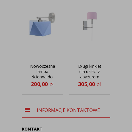
Nowoczesna
Długi kinkiet
Ska
lampa
dla dzieci z
ścienna do
abażurem
po
pokoju
VADUZ
200,00
zł
305,00
zł
50
dziecka
chr
PATNA
s
T
kl
k
INFORMACJE KONTAKTOWE
jas
KONTAKT