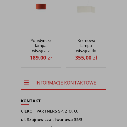
Pojedyncza
Kremowa
Gr
lampa
lampa
wisząca z
wisząca do
s
abażurem
salonu z
no
189,00
zł
355,00
zł
18
SINTRA fi -
kwadratowym
LE
30 cm
abażurem
1
40x40 cm
S
SANGRIA -
kolor ecru
INFORMACJE KONTAKTOWE
KONTAKT
CIEKOT PARTNERS SP. Z O. O.
ul. Szajnowicza - Iwanowa 55/3