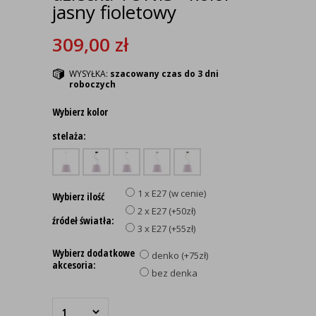
jasny fioletowy
309,00
zł
WYSYŁKA:
szacowany czas do 3 dni
roboczych
Wybierz kolor
stelaża:
1 x E27 (w cenie)
Wybierz ilość
2 x E27 (+50zł)
źródeł światła:
3 x E27 (+55zł)
Wybierz dodatkowe
denko (+75zł)
akcesoria:
bez denka