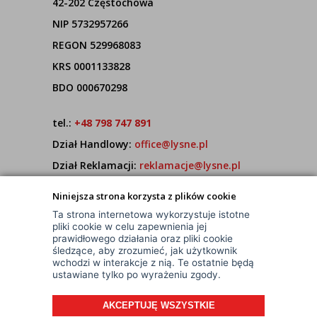
42-202 Częstochowa
NIP 5732957266
REGON 529968083
KRS 0001133828
BDO 000670298
tel.:
+48 798 747 891
Dział Handlowy:
office@lysne.pl
Dział Reklamacji:
reklamacje@lysne.pl
Pracujemy od poniedziałku do piątku w godz.
Niniejsza strona korzysta z plików cookie
7:00 - 15:00
Ta strona internetowa wykorzystuje istotne
pliki cookie w celu zapewnienia jej
prawidłowego działania oraz pliki cookie
śledzące, aby zrozumieć, jak użytkownik
wchodzi w interakcje z nią. Te ostatnie będą
ustawiane tylko po wyrażeniu zgody.
AKCEPTUJĘ WSZYSTKIE
© Wszelkie Prawa Zastrzeżone