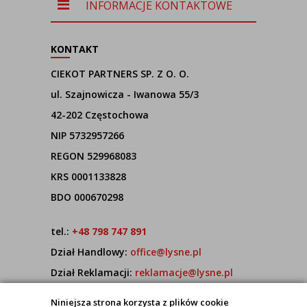
INFORMACJE KONTAKTOWE
KONTAKT
CIEKOT PARTNERS SP. Z O. O.
ul. Szajnowicza - Iwanowa 55/3
42-202 Częstochowa
NIP 5732957266
REGON 529968083
KRS 0001133828
BDO 000670298
tel.:
+48 798 747 891
Dział Handlowy:
office@lysne.pl
Dział Reklamacji:
reklamacje@lysne.pl
Pracujemy od poniedziałku do piątku w godz.
Niniejsza strona korzysta z plików cookie