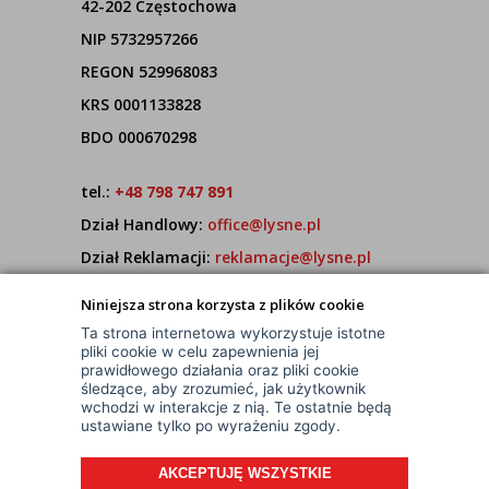
42-202 Częstochowa
NIP 5732957266
REGON 529968083
KRS 0001133828
BDO 000670298
tel.:
+48 798 747 891
Dział Handlowy:
office@lysne.pl
Dział Reklamacji:
reklamacje@lysne.pl
Pracujemy od poniedziałku do piątku w godz.
Niniejsza strona korzysta z plików cookie
7:00 - 15:00
Ta strona internetowa wykorzystuje istotne
pliki cookie w celu zapewnienia jej
prawidłowego działania oraz pliki cookie
śledzące, aby zrozumieć, jak użytkownik
wchodzi w interakcje z nią. Te ostatnie będą
ustawiane tylko po wyrażeniu zgody.
AKCEPTUJĘ WSZYSTKIE
© Wszelkie Prawa Zastrzeżone