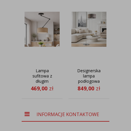
Lampa
Designerska
3-
sufitowa z
lampa
długim
podłogowa
wi
ramieniem
na wysięgniku
469,00
zł
849,00
zł
51
regulowanym
CANCUN
B
NEWA w
czarno-
beżowej
kolorystyce
INFORMACJE KONTAKTOWE