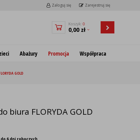
Zaloguj się
Zarejestruj się
Koszyk:
0
0,00
zł
ieci
Abażury
Promocja
Współpraca
a FLORYDA GOLD
ę do biura FLORYDA GOLD
 do 6 dni roboczych