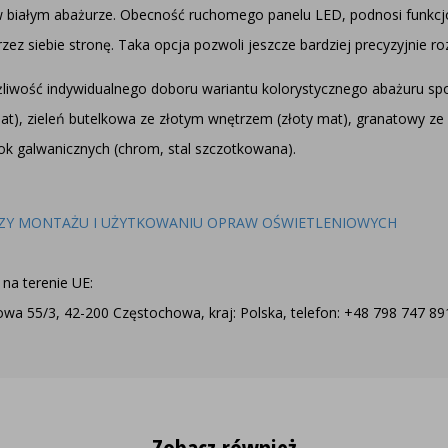
w białym abażurze. Obecność ruchomego panelu LED, podnosi funkcj
 siebie stronę. Taka opcja pozwoli jeszcze bardziej precyzyjnie roz
liwość indywidualnego doboru wariantu kolorystycznego abażuru spo
mat), zieleń butelkowa ze złotym wnętrzem (złoty mat), granatowy ze
ok galwanicznych (chrom, stal szczotkowana).
ZY MONTAŻU I UŻYTKOWANIU OPRAW OŚWIETLENIOWYCH
na terenie UE:
a 55/3, 42-200 Częstochowa, kraj: Polska, telefon: +48 798 747 891,
Zobacz również