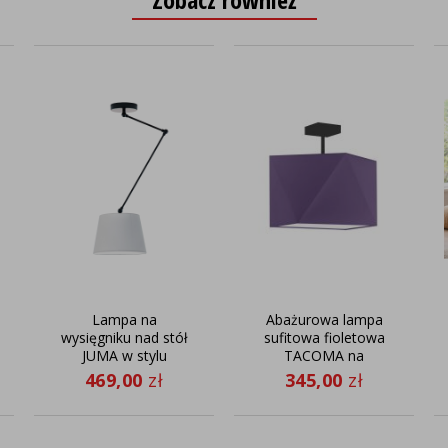
Lampa na
Abażurowa lampa
wysięgniku nad stół
sufitowa fioletowa
JUMA w stylu
TACOMA na
skandynawskim
ozdobnej nóżce
469,00
zł
345,00
zł