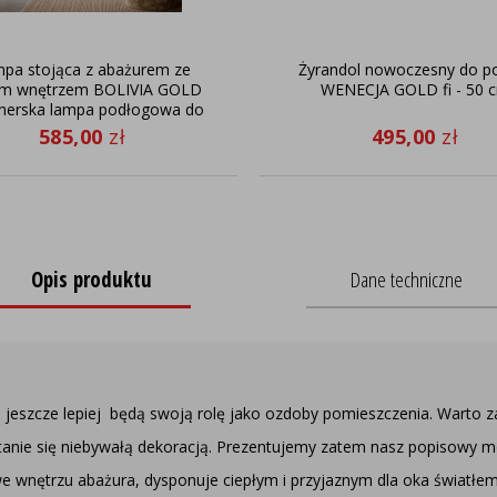
pa stojąca z abażurem ze
Żyrandol nowoczesny do p
ym wnętrzem BOLIVIA GOLD
WENECJA GOLD fi - 50 
gnerska lampa podłogowa do
salonu
585,00
zł
495,00
zł
Opis produktu
Dane techniczne
 jeszcze lepiej będą swoją rolę jako ozdoby pomieszczenia. Warto za
tanie się niebywałą dekoracją. Prezentujemy zatem nasz popisowy m
 wnętrzu abażura, dysponuje ciepłym i przyjaznym dla oka światłem. 