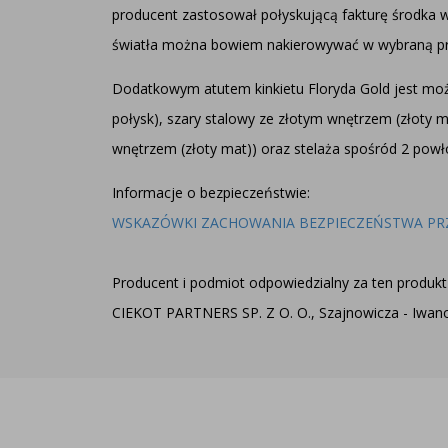
producent zastosował połyskującą fakturę środka 
światła można bowiem nakierowywać w wybraną przez
Dodatkowym atutem kinkietu Floryda Gold jest moż
połysk), szary stalowy ze złotym wnętrzem (złoty 
wnętrzem (złoty mat)) oraz stelaża spośród 2 powł
Informacje o bezpieczeństwie:
WSKAZÓWKI ZACHOWANIA BEZPIECZEŃSTWA PR
Producent i podmiot odpowiedzialny za ten produkt 
CIEKOT PARTNERS SP. Z O. O., Szajnowicza - Iwanow