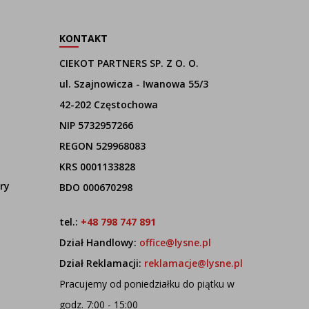
KONTAKT
CIEKOT PARTNERS SP. Z O. O.
ul. Szajnowicza - Iwanowa 55/3
42-202 Częstochowa
NIP 5732957266
REGON 529968083
KRS 0001133828
ry
BDO 000670298
tel.:
+48 798 747 891
Dział Handlowy:
office@lysne.pl
Dział Reklamacji:
reklamacje@lysne.pl
Pracujemy od poniedziałku do piątku w
godz. 7:00 - 15:00