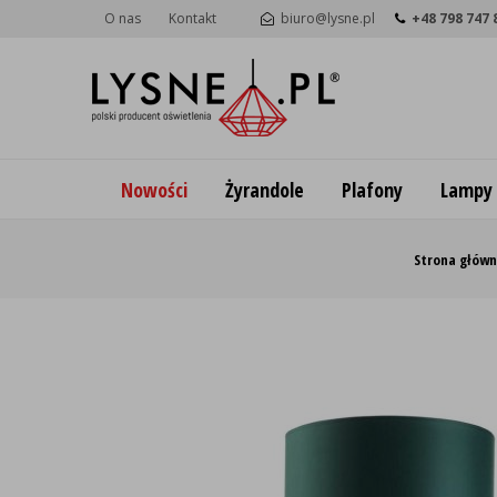
O nas
Kontakt
biuro@lysne.pl
+48 798 747 
Nowości
Żyrandole
Plafony
Lampy
Strona głów