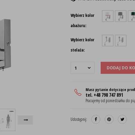
Wybierz kolor
abażuru:
Wybierz kolor
stelaża:
DODAJ DO K
Masz pytanie dotyczące pro
tel. +48 798 747 891
Pracujemy od poniedziałku do pią
Udostępnij: