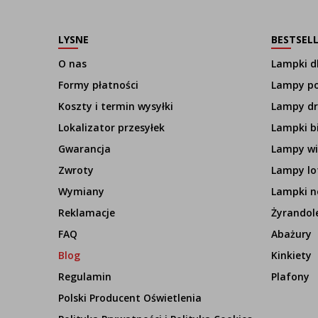
LYSNE
BESTSEL
O nas
Lampki dl
Formy płatności
Lampy p
Koszty i termin wysyłki
Lampy d
Lokalizator przesyłek
Lampki b
Gwarancja
Lampy wi
Zwroty
Lampy lo
Wymiany
Lampki n
Reklamacje
Żyrandol
FAQ
Abażury
Blog
Kinkiety
Regulamin
Plafony
Polski Producent Oświetlenia