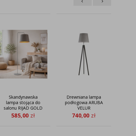
Skandynawska
Drewniana lampa
lampa stojąca do
podłogowa ARUBA
pr
salonu RIJAD GOLD
VELUR
w
z szarym abażurem
kl
585,00
zł
740,00
zł
5
ze złotym
VEL
wnętrzem