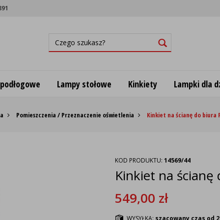
891
 podłogowe
Lampy stołowe
Kinkiety
Lampki dla dz
na
Pomieszczenia / Przeznaczenie oświetlenia
Kinkiet na ścianę do biur
KOD PRODUKTU:
14569/44
Kinkiet na ścian
549,00
zł
WYSYŁKA:
szacowany czas od 2