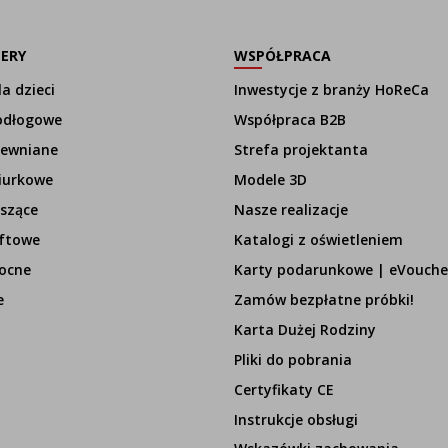
LERY
WSPÓŁPRACA
a dzieci
Inwestycje z branży HoReCa
odłogowe
Współpraca B2B
rewniane
Strefa projektanta
iurkowe
Modele 3D
szące
Nasze realizacje
ftowe
Katalogi z oświetleniem
ocne
Karty podarunkowe | eVouche
e
Zamów bezpłatne próbki!
Karta Dużej Rodziny
Pliki do pobrania
Certyfikaty CE
Instrukcje obsługi