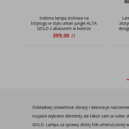
Srebrna lampa stołowa na
Lam
trójnogu w stylu urban jungle ALTA
złot
GOLD z abażurem w kolorze
desi
zieleni butelkowej
399,00
zł
Dokładniej oświetlone obrazy i dekoracje naścienne
rozjaśni wybrane elementy ale także sam w sobie s
GOLD. Lampa za sprawą złotej folii umieszczonej we