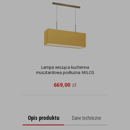
Lampa wisząca kuchenna
De
musztardowa podłużna MILOS
s
669,00
zł
Opis produktu
Dane techniczne