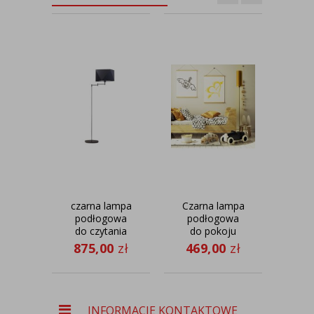
czarna lampa
Czarna lampa
R
podłogowa
podłogowa
do czytania
do pokoju
po
regulowana
dziecka
dl
875,00
zł
469,00
zł
50
w
FLORENCJA z
płaszczyźnie
musztardowym
now
prawo-lewo
abażurem w
SANTIAGO
kształcie tuby
st
aba
INFORMACJE KONTAKTOWE