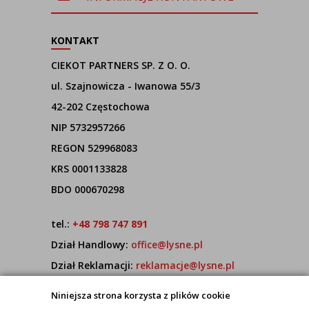
k
jas
KONTAKT
CIEKOT PARTNERS SP. Z O. O.
ul. Szajnowicza - Iwanowa 55/3
42-202 Częstochowa
NIP 5732957266
REGON 529968083
KRS 0001133828
BDO 000670298
tel.:
+48 798 747 891
Dział Handlowy:
office@lysne.pl
Dział Reklamacji:
reklamacje@lysne.pl
Pracujemy od poniedziałku do piątku w godz.
Niniejsza strona korzysta z plików cookie
7:00 - 15:00