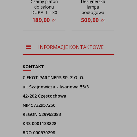
Czarny plafon
Designerska
K
do salonu
lampa
dod
DUBAJ fi - 30
podłogowa
ref
cm
BERMUDY z
LE
189,00
zł
509,00
zł
51
musztardowym
kloszem
INFORMACJE KONTAKTOWE
KONTAKT
CIEKOT PARTNERS SP. Z O. O.
ul. Szajnowicza - Iwanowa 55/3
42-202 Częstochowa
NIP 5732957266
REGON 529968083
KRS 0001133828
BDO 000670298