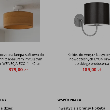
czesna lampa sufitowa do
Kinkiet do wnętrz klasyczny
hni z abażurem imitującym
nowoczesnych LYON kink
ir WENECJA ECO fi - 40 cm -
polskiego producenta
kolor dąb sonoma
379,00
zł
189,00
zł
LERY
WSPÓŁPRACA
a dzieci
Inwestycje z branży HoReCa