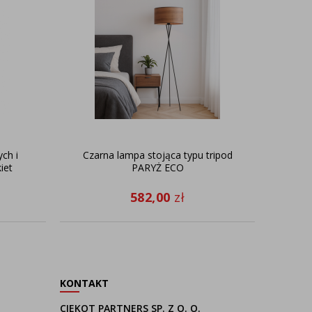
ch i
Czarna lampa stojąca typu tripod
Cz
iet
PARYŻ ECO
582,00
zł
KONTAKT
CIEKOT PARTNERS SP. Z O. O.