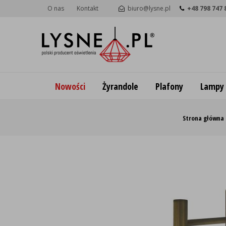
O nas
Kontakt
biuro@lysne.pl
+48 798 747 
Nowości
Żyrandole
Plafony
Lampy
Strona główna