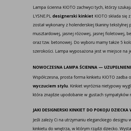
Lampa ścienna KIOTO zachwyci tych, którzy szukaj
LYSNE.PL
designerski kinkiet
KIOTO składa się 
został wykonany z holenderskiej tkaniny tekstylnej p
musztardowej, jasnej różowej, jasnej fioletowej, beż
oraz tzw. betonowej. Do wyboru mamy także 5 kolor
szerokości. Lampa wyposażona jest w miejsce na j
NOWOCZESNA LAMPA ŚCIENNA — UZUPEŁNIENI
Współczesna, prosta forma kinkietu KIOTO zadba o t
wyczuciem stylu
. Kinkiet wyróżnia nietypowy wyg
która znajdzie upodobanie w gustach sympatyków 
JAKI DESIGNERSKI KINKIET DO POKOJU DZIECKA
Jeśli zależy Ci na utrzymaniu eleganckiego design
kinkietu do wnętrza, w którym rządzi dziecko. Wyst