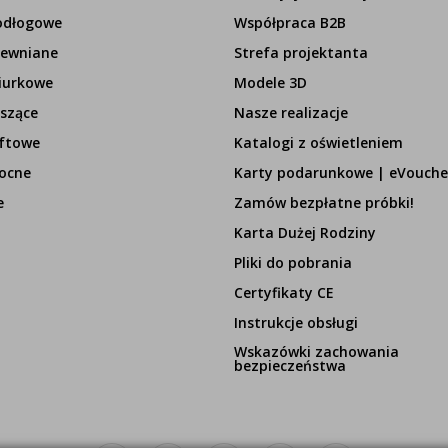
odłogowe
Współpraca B2B
rewniane
Strefa projektanta
iurkowe
Modele 3D
szące
Nasze realizacje
ftowe
Katalogi z oświetleniem
ocne
Karty podarunkowe | eVouche
e
Zamów bezpłatne próbki!
Karta Dużej Rodziny
Pliki do pobrania
Certyfikaty CE
Instrukcje obsługi
Wskazówki zachowania
bezpieczeństwa