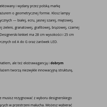
jektowany i wydany przez polską markę
żurem o geometrycznej formie. Klosz lampy
ycznych — białej, ecru, jasnej szarej, miętowej,
j zieleni, granatowej, grafitowej, brązowej, czarnej
Designerski kinkiet ma 28 cm wysokości i 25 cm
ycznych od A do G oraz żarówek LED.
iatłem, ale też ekstrawagancją i
dobrym
elażem tworzą niezwykle innowacyjną strukturę,
nie musisz rezygnować z wyboru designerskiego
ujących w przestrzeni malucha. Możesz wybierać