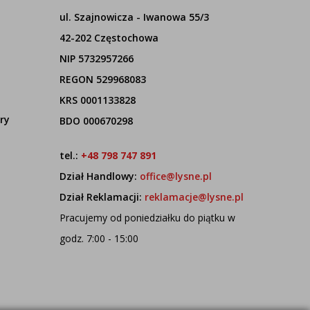
ul. Szajnowicza - Iwanowa 55/3
42-202 Częstochowa
NIP 5732957266
REGON 529968083
KRS 0001133828
ry
BDO 000670298
tel.:
+48 798 747 891
Dział Handlowy:
office@lysne.pl
Dział Reklamacji:
reklamacje@lysne.pl
Pracujemy od poniedziałku do piątku w
godz. 7:00 - 15:00