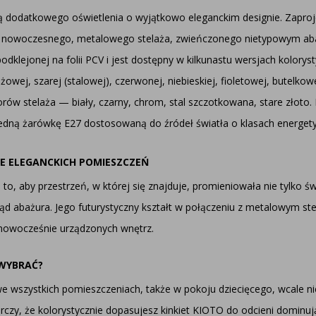
ą dodatkowego oświetlenia o wyjątkowo eleganckim designie. Zapro
z nowoczesnego, metalowego stelaża, zwieńczonego nietypowym aba
odklejonej na folii PCV i jest dostępny w kilkunastu wersjach koloryst
owej, szarej (stalowej), czerwonej, niebieskiej, fioletowej, butelkowe
ów stelaża — biały, czarny, chrom, stal szczotkowana, stare złoto. 
edną żarówkę E27 dostosowaną do źródeł światła o klasach energet
E ELEGANCKICH POMIESZCZEŃ
o, aby przestrzeń, w której się znajduje, promieniowała nie tylko św
ląd abażura. Jego futurystyczny kształt w połączeniu z metalowym st
nowocześnie urządzonych wnętrz.
 WYBRAĆ?
u we wszystkich pomieszczeniach, także w pokoju dziecięcego, wcale 
arczy, że kolorystycznie dopasujesz kinkiet KIOTO do odcieni domin