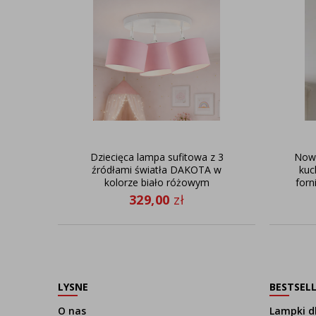
Dziecięca lampa sufitowa z 3
Nowo
źródłami światła DAKOTA w
kuc
kolorze biało różowym
forn
329,00
zł
LYSNE
BESTSEL
O nas
Lampki dl