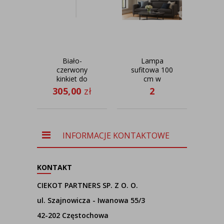
Biało-
Lampa
Gr
czerwony
sufitowa 100
kinkiet do
cm w
ści
pokoju w
skandynawskim
do
305,00
zł
2
20
stylu retro
stylu
EL
525,00
zł
VADUZ
GRENADA
ab
ECO fi - 100
cm - kolor
orzechowy
INFORMACJE KONTAKTOWE
KONTAKT
CIEKOT PARTNERS SP. Z O. O.
ul. Szajnowicza - Iwanowa 55/3
42-202 Częstochowa