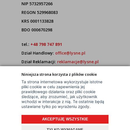
NIP 5732957266
REGON 529968083
KRS 0001133828
BDO 000670298
tel.:
+48 798 747 891
Dział Handlowy:
office@lysne.pl
Dział Reklamacji:
reklamacje@lysne.pl
Pracujemy od poniedziałku do piątku w godz.
Niniejsza strona korzysta z plików cookie
7:00 - 15:00
Ta strona internetowa wykorzystuje istotne
pliki cookie w celu zapewnienia jej
prawidłowego działania oraz pliki cookie
śledzące, aby zrozumieć, jak użytkownik
wchodzi w interakcje z nią. Te ostatnie będą
ustawiane tylko po wyrażeniu zgody.
AKCEPTUJĘ WSZYSTKIE
© Wszelkie Prawa Zastrzeżone
Projekt i oprogramowanie sklepu:
ebexo
TYLKO WYMAGANE