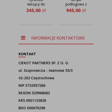
wiszący do
podłogowa z
suf
pokoju
regulacją
dzi
245,00
zł
945,00
zł
dziewczynki
kąta padania
GRE
17
HAJFA fi - 40
światła FOYA
80 c
cm - kolor
r
jasny różowy
INFORMACJE KONTAKTOWE
KONTAKT
CIEKOT PARTNERS SP. Z O. O.
ul. Szajnowicza - Iwanowa 55/3
42-202 Częstochowa
NIP 5732957266
REGON 529968083
KRS 0001133828
BDO 000670298