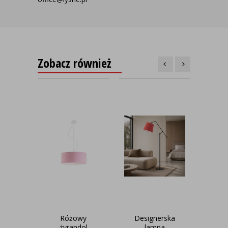
Zobacz również
Różowy
Designerska
R
żyrandol
lampa