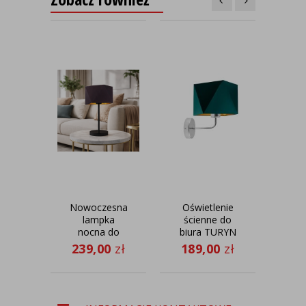
Nowoczesna
Oświetlenie
Ż
lampka
ścienne do
k
nocna do
biura TURYN
VI
sypialni
GOLD
239,00
zł
189,00
zł
47
WUHU GOLD