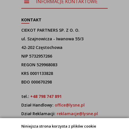
INFORMACJE KONTAKTOWE
KONTAKT
CIEKOT PARTNERS SP. Z O. O.
ul. Szajnowicza - Iwanowa 55/3
42-202 Częstochowa
NIP 5732957266
REGON 529968083
KRS 0001133828
BDO 000670298
tel.:
+48 798 747 891
Dział Handlowy:
office@lysne.pl
Dział Reklamacji:
reklamacje@lysne.pl
Pracujemy od poniedziałku do piątku w godz.
Niniejsza strona korzysta z plików cookie