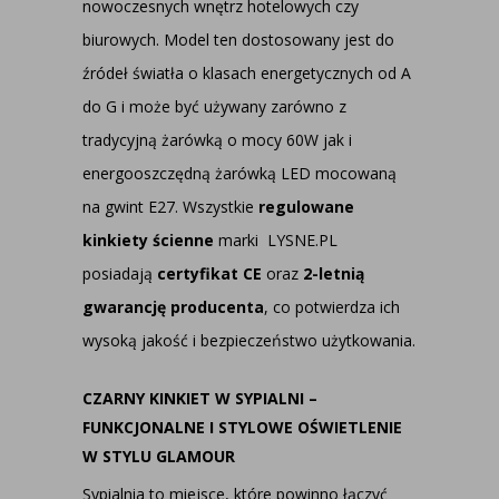
nowoczesnych wnętrz hotelowych czy
biurowych. Model ten dostosowany jest do
źródeł światła o klasach energetycznych od A
do G i może być używany zarówno z
tradycyjną żarówką o mocy 60W jak i
energooszczędną żarówką LED mocowaną
na gwint E27. Wszystkie
regulowane
kinkiety ścienne
marki LYSNE.PL
posiadają
certyfikat CE
oraz
2-letnią
gwarancję producenta
, co potwierdza ich
wysoką jakość i bezpieczeństwo użytkowania.
CZARNY KINKIET W SYPIALNI –
FUNKCJONALNE I STYLOWE OŚWIETLENIE
W STYLU GLAMOUR
Sypialnia to miejsce, które powinno łączyć