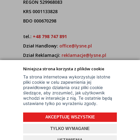
REGON 529968083
KRS 0001133828
BDO 000670298
tel.:
+48 798 747 891
Dział Handlowy:
office@lysne.pl
Dział Reklamacji:
reklamacje@lysne.pl
Pracujemy od poniedziałku do piątku w godz.
Niniejsza strona korzysta z plików cookie
7:00 - 15:00
Ta strona internetowa wykorzystuje istotne
pliki cookie w celu zapewnienia jej
prawidłowego działania oraz pliki cookie
śledzące, aby zrozumieć, jak użytkownik
wchodzi w interakcje z nią. Te ostatnie będą
ustawiane tylko po wyrażeniu zgody.
AKCEPTUJĘ WSZYSTKIE
© Wszelkie Prawa Zastrzeżone
Projekt i oprogramowanie sklepu:
ebexo
TYLKO WYMAGANE