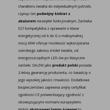
charakteru światła do indywidualnych potrzeb,
czyniąc ten
podwójny kinkiet z
abażurem
niezwykle funkcjonalnym. Żarówka
E27 kompatybilna z oprawami o klasie
energetycznej od A do G o maksymalnej
mocy 60W oferuje możliwość wykorzystania
szerokiego zakresu źródeł światła, od
energooszczędnych LED-ów po klasyczne
żarówki. SALEM jako
produkt polski
posiada
2-letnią gwarancję producenta, co świadczy o
jego wysokiej jakości i trwałości. Dodatkowe
bezpieczeństwo zapewnia unijny certyfikat
zgodności CE potwierdzający zgodność z
obowiązującymi normami europejskimi.
Wybór
abażurowej lampy ściennej
to