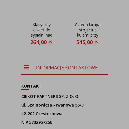
Klasyczny
Czarna lampa
Ska
kinkiet do
stojąca z
sypialni nad
kulami przy
st
łóżko PUNA
podstawie
264,00
zł
545,00
zł
60
VELUR
ROMA
A
G
ab
INFORMACJE KONTAKTOWE
KONTAKT
CIEKOT PARTNERS SP. Z O. O.
ul. Szajnowicza - Iwanowa 55/3
42-202 Częstochowa
NIP 5732957266