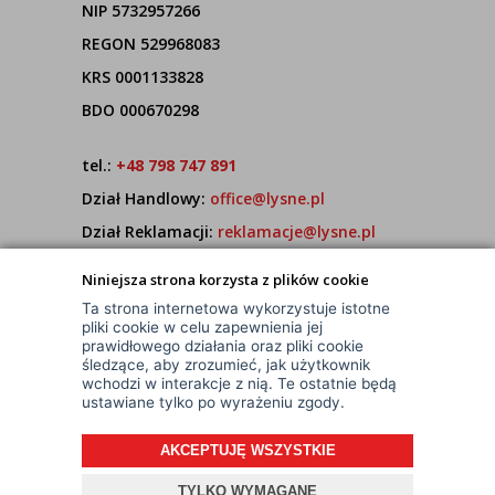
NIP 5732957266
REGON 529968083
KRS 0001133828
BDO 000670298
tel.:
+48 798 747 891
Dział Handlowy:
office@lysne.pl
Dział Reklamacji:
reklamacje@lysne.pl
Pracujemy od poniedziałku do piątku w godz.
Niniejsza strona korzysta z plików cookie
7:00 - 15:00
Ta strona internetowa wykorzystuje istotne
pliki cookie w celu zapewnienia jej
prawidłowego działania oraz pliki cookie
śledzące, aby zrozumieć, jak użytkownik
wchodzi w interakcje z nią. Te ostatnie będą
ustawiane tylko po wyrażeniu zgody.
AKCEPTUJĘ WSZYSTKIE
© Wszelkie Prawa Zastrzeżone
Projekt i oprogramowanie sklepu:
ebexo
TYLKO WYMAGANE