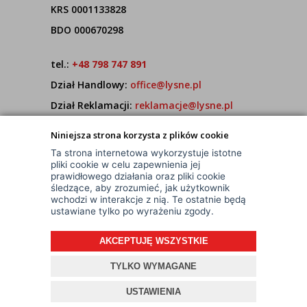
KRS 0001133828
BDO 000670298
tel.:
+48 798 747 891
Dział Handlowy:
office@lysne.pl
Dział Reklamacji:
reklamacje@lysne.pl
Pracujemy od poniedziałku do piątku w godz.
Niniejsza strona korzysta z plików cookie
7:00 - 15:00
Ta strona internetowa wykorzystuje istotne
pliki cookie w celu zapewnienia jej
prawidłowego działania oraz pliki cookie
śledzące, aby zrozumieć, jak użytkownik
wchodzi w interakcje z nią. Te ostatnie będą
ustawiane tylko po wyrażeniu zgody.
AKCEPTUJĘ WSZYSTKIE
© Wszelkie Prawa Zastrzeżone
Projekt i oprogramowanie sklepu:
ebexo
TYLKO WYMAGANE
USTAWIENIA