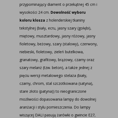
przypominający diament o przekątnej 45 cm i
wysokości 24 cm.
Dowolność wyboru
koloru klosza
z holenderskiej tkaniny
tekstylnej (biały, ecru, jasny szary (gołębi),
miętowy, musztardowy, jasny różowy, jasny
fioletowy, beżowy, szary (stalowy), czerwony,
niebieski, fioletowy, zieleń butelkowa,
granatowy, grafitowy, brązowy, czarny oraz
szary melanż (tzw. beton), a także jednej z
pięciu wersji metalowego stelaża (biały,
czarny, chrom, stal szczotkowana (satyna),
stare złoto (patyna)) to nieograniczone
możliwości dopasowania lampy do dowolnej
aranżacji i stylu pomieszczenia. Do lampy
wiszącej DALI pasują żarówki o gwincie E27,