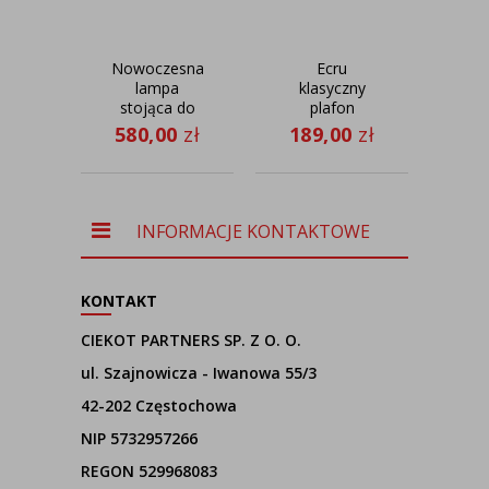
Nowoczesna
Ecru
Cza
lampa
klasyczny
st
stojąca do
plafon
salonu
sufitowy
B
580,00
zł
189,00
zł
50
BOLIVIA
WENECJA fi -
AŻUR z
30 cm
abażurem z
siateczki
INFORMACJE KONTAKTOWE
KONTAKT
CIEKOT PARTNERS SP. Z O. O.
ul. Szajnowicza - Iwanowa 55/3
42-202 Częstochowa
NIP 5732957266
REGON 529968083