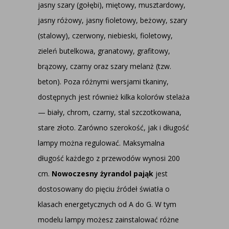
jasny szary (gołębi), miętowy, musztardowy,
jasny różowy, jasny fioletowy, beżowy, szary
(stalowy), czerwony, niebieski, fioletowy,
zieleń butelkowa, granatowy, grafitowy,
brązowy, czarny oraz szary melanż (tzw.
beton). Poza różnymi wersjami tkaniny,
dostępnych jest również kilka kolorów stelaża
— biały, chrom, czarny, stal szczotkowana,
stare złoto. Zarówno szerokość, jak i długość
lampy można regulować. Maksymalna
długość każdego z przewodów wynosi 200
cm.
Nowoczesny żyrandol pająk
jest
dostosowany do pięciu źródeł światła o
klasach energetycznych od A do G. W tym
modelu lampy możesz zainstalować różne