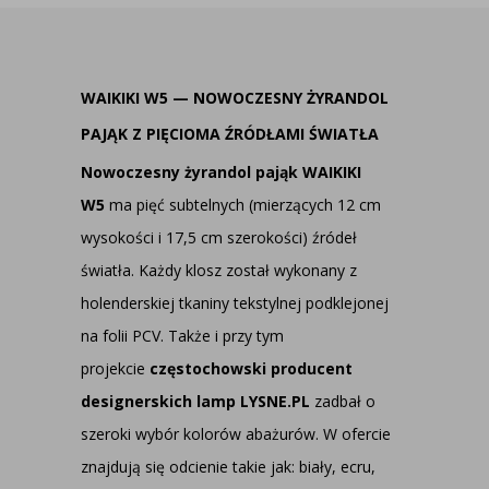
WAIKIKI W5 — NOWOCZESNY ŻYRANDOL
PAJĄK Z PIĘCIOMA ŹRÓDŁAMI ŚWIATŁA
Nowoczesny żyrandol pająk WAIKIKI
W5
ma pięć subtelnych (mierzących 12 cm
wysokości i 17,5 cm szerokości) źródeł
światła. Każdy klosz został wykonany z
holenderskiej tkaniny tekstylnej podklejonej
na folii PCV. Także i przy tym
projekcie
częstochowski producent
designerskich lamp LYSNE.PL
zadbał o
szeroki wybór kolorów abażurów. W ofercie
znajdują się odcienie takie jak: biały, ecru,