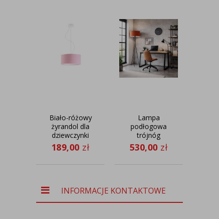
Biało-różowy
Lampa
żyrandol dla
podłogowa
k
dziewczynki
trójnóg
HAJFA fi - 30
czarna PARYŻ
VELU
189,00
zł
530,00
zł
32
cm
INFORMACJE KONTAKTOWE