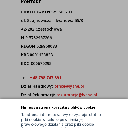
KONTAKT
CIEKOT PARTNERS SP. Z O. O.
ul. Szajnowicza - Iwanowa 55/3
42-202 Częstochowa
NIP 5732957266
REGON 529968083
KRS 0001133828
BDO 000670298
tel.:
+48 798 747 891
Dział Handlowy:
office@lysne.pl
Dział Reklamacji:
reklamacje@lysne.pl
Pracujemy od poniedziałku do piątku w godz.
Niniejsza strona korzysta z plików cookie
7:00 - 15:00
Ta strona internetowa wykorzystuje istotne
pliki cookie w celu zapewnienia jej
prawidłowego działania oraz pliki cookie