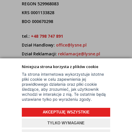
REGON 529968083
KRS 0001133828
BDO 000670298
tel.:
+48 798 747 891
Dział Handlowy:
office@lysne.pl
Dział Reklamacji:
reklamacje@lysne.pl
Pracujemy od poniedziałku do piątku w godz.
Niniejsza strona korzysta z plików cookie
7:00 - 15:00
Ta strona internetowa wykorzystuje istotne
pliki cookie w celu zapewnienia jej
prawidłowego działania oraz pliki cookie
śledzące, aby zrozumieć, jak użytkownik
wchodzi w interakcje z nią. Te ostatnie będą
ustawiane tylko po wyrażeniu zgody.
AKCEPTUJĘ WSZYSTKIE
© Wszelkie Prawa Zastrzeżone
Projekt i oprogramowanie sklepu:
ebexo
TYLKO WYMAGANE