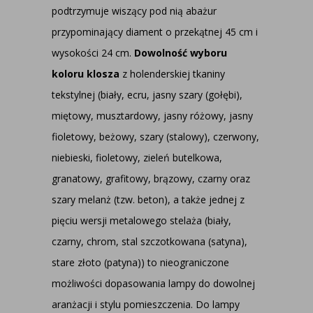
podtrzymuje wiszący pod nią abażur
przypominający diament o przekątnej 45 cm i
wysokości 24 cm.
Dowolność wyboru
koloru klosza
z holenderskiej tkaniny
tekstylnej (biały, ecru, jasny szary (gołębi),
miętowy, musztardowy, jasny różowy, jasny
fioletowy, beżowy, szary (stalowy), czerwony,
niebieski, fioletowy, zieleń butelkowa,
granatowy, grafitowy, brązowy, czarny oraz
szary melanż (tzw. beton), a także jednej z
pięciu wersji metalowego stelaża (biały,
czarny, chrom, stal szczotkowana (satyna),
stare złoto (patyna)) to nieograniczone
możliwości dopasowania lampy do dowolnej
aranżacji i stylu pomieszczenia. Do lampy